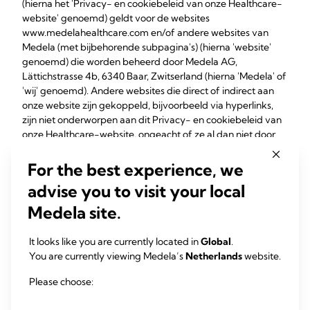
(hierna het 'Privacy- en cookiebeleid van onze Healthcare-
website' genoemd) geldt voor de websites
www.medelahealthcare.com en/of andere websites van
Medela (met bijbehorende subpagina's) (hierna 'website'
genoemd) die worden beheerd door Medela AG,
Lättichstrasse 4b, 6340 Baar, Zwitserland (hierna 'Medela' of
'wij' genoemd). Andere websites die direct of indirect aan
onze website zijn gekoppeld, bijvoorbeeld via hyperlinks,
zijn niet onderworpen aan dit Privacy- en cookiebeleid van
onze Healthcare-website, ongeacht of ze al dan niet door
Medela, een dochteronderneming of een partner van
Medela worden beheerd.
For the best experience, we
Dit Privacy- en cookiebeleid van onze Healthcare-website
advise you to visit your local
regelt hoe wij uw persoonsgegevens verzamelen,
verwerken en gebruiken wanneer u onze website bezoekt
Medela site.
en/of op onze website reageert, en legt onze werkwijzen op
het vlak van cookies uit, met inbegrip van welke soorten
It looks like you are currently located in
Global
.
cookies wij gebruiken en hoe u deze kunt beheren.
You are currently viewing Medela’s
Netherlands
website.
Privacy- en cookiebeleid van onze Healthcare-website,
laatst herzien op 01 juli 2023.
Please choose: