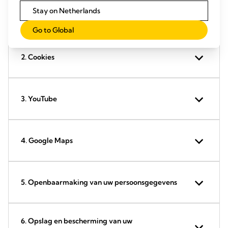
1. Verzamelen, verwerken en gebruiken van uw
Stay on Netherlands
persoonsgegevens
Go to Global
2. Cookies
3. YouTube
4. Google Maps
5. Openbaarmaking van uw persoonsgegevens
6. Opslag en bescherming van uw