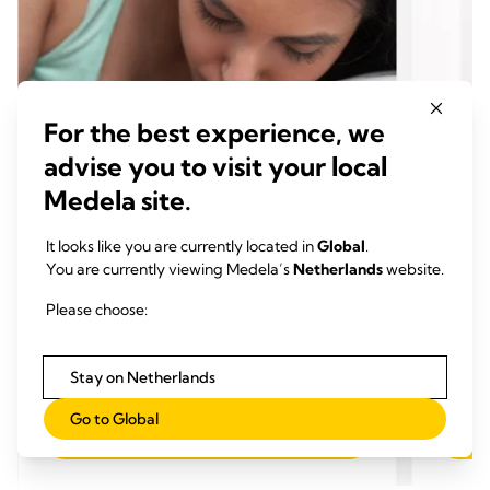
For the best experience, we
advise you to visit your local
Medela site.
It looks like you are currently located in
Global
.
You are currently viewing Medela’s
Netherlands
website.
UITDAGINGEN BIJ BORSTVOEDING​
UITD
Please choose:
Borstvoeding geven als je ziek
Te we
bent of als je baby ziek is
melk
Tijd om te lezen: 7 min.
Tijd
Stay on Netherlands
Go to Global
Lees meer