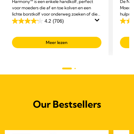
Harmony™ is een enkele handkolf, perfect
De NIE
voor moeders die af en toe kolven en een
Moederm
lichte borstkolf voor onderweg zoeken of die
hulpmi
een back-up voor hun elektrische borstkolf
geven 
4.2
(706)
4.2
4.6
willen.
van
van
de
de
Meer lezen
5
5
sterren.
sterre
706
275
beoordelingen
beoor
Our Bestsellers