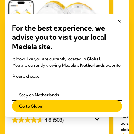
For the best experience, we
advise you to visit your local
Medela site.
It looks like you are currently located in
Global
.
You are currently viewing Medela’s
Netherlands
website.
Please choose:
INBRA ELEKTRISCHE
BORSTKOLVEN
HAND
Magic InBra™
BOR
Stay on Netherlands
Medela Magic InBra: De aangename,
Free
Go to Global
draagbare borstkolf voor ongeëvenaarde
elekt
prestaties
De Fre
4.6
(503)
4.6
eerste
elektr
van