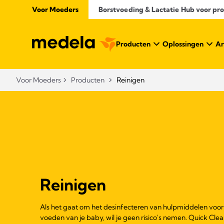
Voor Moeders
Borstvoeding & Lactatie Hub voor prof
Producten
Oplossingen
Ar
Voor Moeders
Producten
Reinigen
Reinigen
Als het gaat om het desinfecteren van hulpmiddelen voor
voeden van je baby, wil je geen risico's nemen. Quick Cle