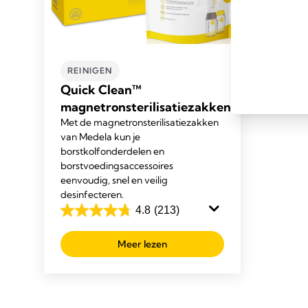
REINIGEN
Quick Clean™
magnetronsterilisatiezakken
Met de magnetronsterilisatiezakken
van Medela kun je
borstkolfonderdelen en
borstvoedingsaccessoires
eenvoudig, snel en veilig
desinfecteren.
4.8
(213)
4.8
van
Meer lezen
de
5
sterren.
213