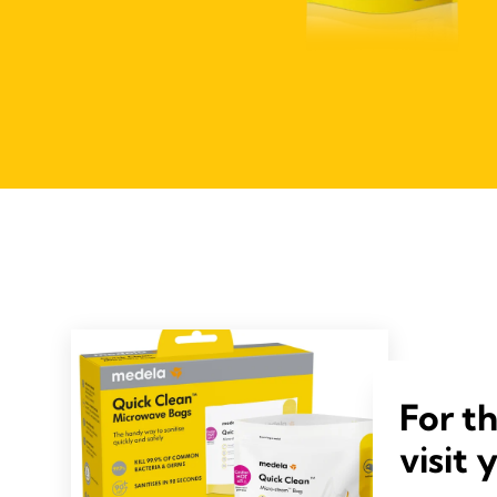
For t
visit 