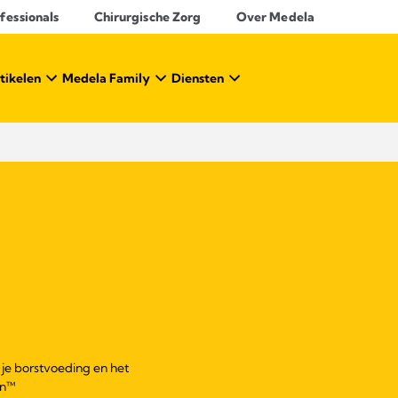
essionals​
Chirurgische Zorg
Over Medela
tikelen
Medela Family
Diensten
 je borstvoeding en het
an™