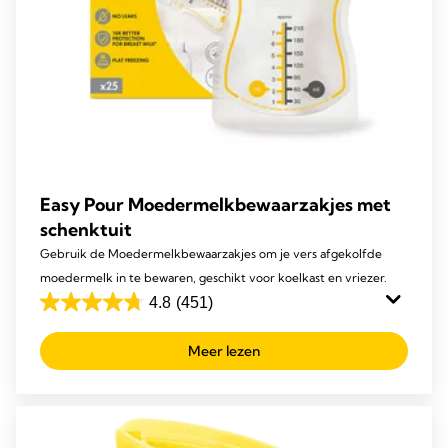
Easy Pour Moedermelkbewaarzakjes met
schenktuit
Gebruik de Moedermelkbewaarzakjes om je vers afgekolfde
moedermelk in te bewaren, geschikt voor koelkast en vriezer.
4.8
(451)
4.8
van
Meer lezen
de
5
sterren.
451