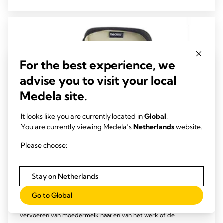
5
sterren.
257
beoordelingen
For the best experience, we
advise you to visit your local
Medela site.
It looks like you are currently located in
Global
.
You are currently viewing Medela’s
Netherlands
website.
Please choose:
Stay on Netherlands
Koeltas
Go to Global
De koeltas van Medela is zeer geschikt voor het veilig en koel
vervoeren van moedermelk naar en van het werk of de