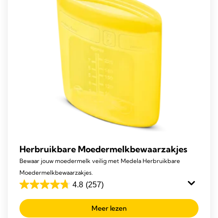
beoordelingen
Herbruikbare Moedermelkbewaarzakjes
Bewaar jouw moedermelk veilig met Medela Herbruikbare
Moedermelkbewaarzakjes.
4.8
(257)
4.8
van
Meer lezen
de