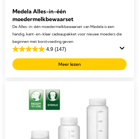
Medela Alles-in-één
moedermelkbewaarset
De Alles-in-één moedermelkbewaarset van Medela is een
handig, kant-en-klaar cadeaupakket voor nieuwe moeders die
beginnen met borstvoeding geven.
4.9
(147)
4.9
van
Meer lezen
de
5
sterren.
147
beoordelingen