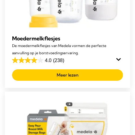
Moedermelkflesjes
De moedermelkflesjes van Medela vormen de perfecte
aanvulling op je borstvoedingservaring.
4.0
(238)
4.0
van
Meer lezen
de
5
sterren.
238
beoordelingen