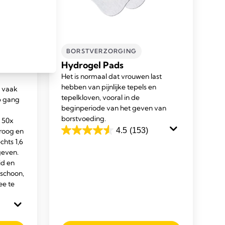
BORSTVERZORGING
Hydrogel Pads
Het is normaal dat vrouwen last
hebben van pijnlijke tepels en
 vaak
tepelkloven, vooral in de
p gang
beginperiode van het geven van
borstvoeding.
 50x
4.5
(153)
droog en
4.5
echts 1,6
van
geven.
de
id en
5
 schoon,
sterren.
ee te
153
beoordelingen