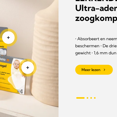
Ultra-ad
zoogkomp
biedt onmiddellijke
zing van
• Absorbeert en nee
g en vastplakken
beschermen • De drie
gewicht • 1,6 mm dun
Meer lezen