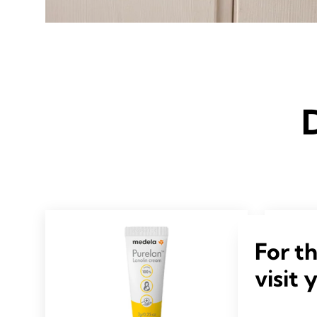
For t
visit 