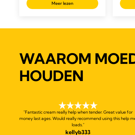
beoordelingen
beoor
Meer lezen
WAAROM MOED
HOUDEN
"Fantastic cream really help when tender. Great value for
money last ages. Would really recommend using this help m
loads."
kellyb333