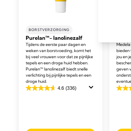
BORSTVERZORGING
BORS
Purelan™- lanolinezalf
Conta
Tijdens de eerste paar dagen en
Medela 
weken van borstvoeding, komt het
bieden 
bij veel vrouwen voor dat ze pijnlijke
jou en j
tepels en een droge huid hebben.
bescher
Purelan™ lanolinezalf biedt snelle
geven v
verlichting bij pijnlijke tepels en een
onderst
droge huid.
eventue
4.6
(336)
4.6
4.5
van
van
de
de
5
5
sterren.
sterren
336
750