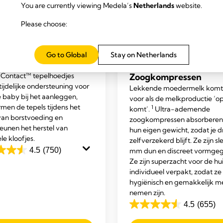
You are currently viewing Medela’s
Netherlands
website.
Please choose:
TVERZORGING
BORSTVERZORGING
Go to Global
Stay on Netherlands
ct™ tepelhoedjes
Ultra Ademende
Contact™ tepelhoedjes
Zoogkompressen
tijdelijke ondersteuning voor
Lekkende moedermelk komt
e baby bij het aanleggen,
voor als de melkproductie ‘o
men de tepels tijdens het
1
komt’.
Ultra-ademende
an borstvoeding en
zoogkompressen absorberen
eunen het herstel van
hun eigen gewicht, zodat je 
le kloofjes.
zelfverzekerd blijft. Ze zijn sl
4.5
(750)
mm dun en discreet vormge
Ze zijn superzacht voor de hu
individueel verpakt, zodat ze
hygiënisch en gemakkelijk m
nemen zijn.
.
4.5
(655)
4.5
van