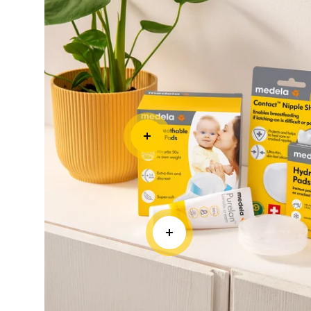
Hydrogel Pads
• Verzacht en verkoelt tepels met kloven en 
pijnverlichting • Ondersteunt snellere gene
beschadigde huid • Beschermt tegen wrijvin
aan kleding
Meer lezen