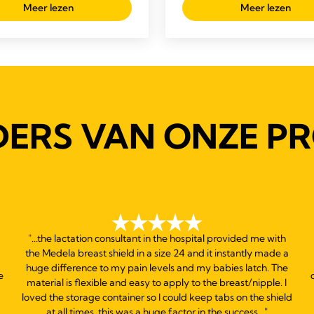
delingen
Meer lezen
Meer lezen
de
5
sterren.
655
beoordelingen
ERS VAN ONZE P
"...the lactation consultant in the hospital provided me with
the Medela breast shield in a size 24 and it instantly made a
huge difference to my pain levels and my babies latch. The
e
material is flexible and easy to apply to the breast/nipple. I
loved the storage container so I could keep tabs on the shield
at all times, this was a huge factor in the success..."