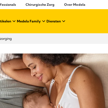
essionals​
Chirurgische Zorg
Over Medela
tikelen
Medela Family
Diensten
rzorging