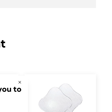
t
you to