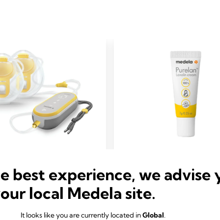
S-FREE ELEKTRISCH
BORSTVERZORGING
he best experience, we advise 
Purelan™- lanolinezal
TKOLVEN
your local Medela site.
Tijdens de eerste paar dagen 
tyle™ Hands-free
weken van borstvoeding, komt
le elektrische
veel vrouwen voor dat ze pijnl
It looks like you are currently located in
Global
.
bare borstkolf