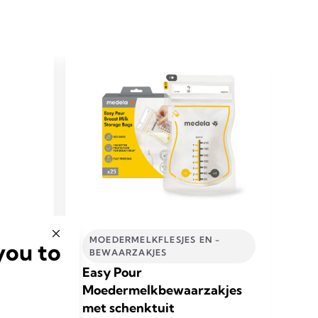
MOEDERMELKFLESJES EN -
R
you to
BEWAARZAKJES
f
Qu
Easy Pour
en
ma
Moedermelkbewaarzakjes
 het bij
Met
ijke
met schenktuit
van