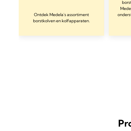
bors
te
Medel
m je
Ontdek Medela's assortiment
onders
den.
borstkolven en kolfapparaten.
Pr