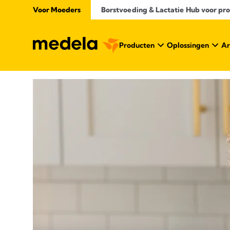
Voor Moeders
Borstvoeding & Lactatie Hub voor prof
Producten
Oplossingen
Ar