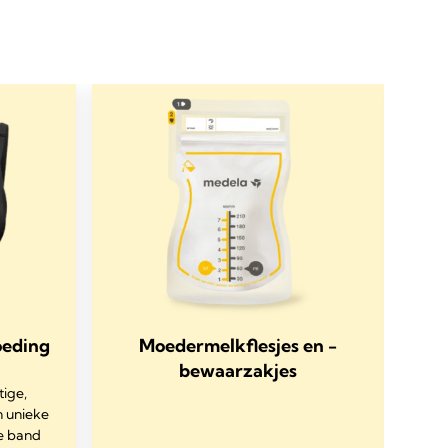
oeding
Moedermelkflesjes en -
bewaarzakjes
tige,
en unieke
te band