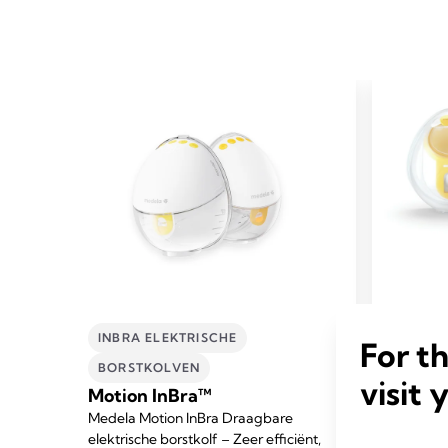
INBRA ELEKTRISCHE
HAND
For t
BORSTKOLVEN
BORS
visit 
Motion InBra™
Frees
Medela Motion InBra Draagbare
dubbe
elektrische borstkolf – Zeer efficiënt,
draag