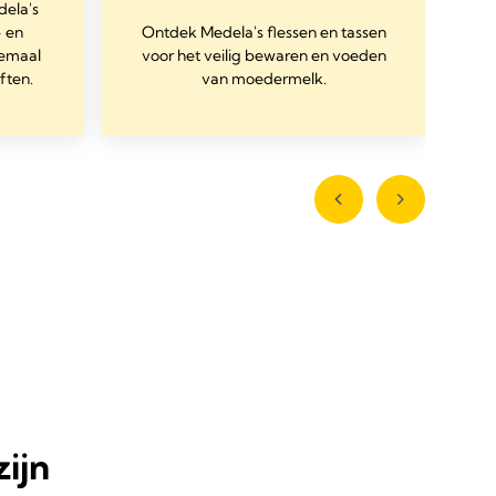
dela's
- en
Ontdek Medela's flessen en tassen
re
lemaal
voor het veilig bewaren en voeden
e
ften.
van moedermelk.
ijn