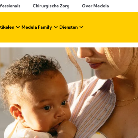
essionals​
Chirurgische Zorg
Over Medela
tikelen
Medela Family
Diensten