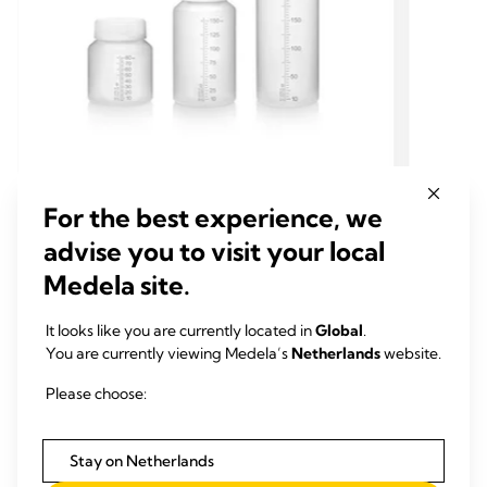
ALLEEN VOOR ZIEKENHUIZEN
ALLE
For the best experience, we
MOEDERMELKFLESJES EN -
MOED
advise you to visit your local
BEWAARZAKJES
BEWA
Medela site.
Moedermelkfles voor eenmalig
Moede
gebruik en colostrumcontainer
gebru
It looks like you are currently located in
Global
.
De moedermelkflessen voor eenmalig gebruik
De moe
You are currently viewing Medela’s
Netherlands
website.
en colostrumcontainer van Medela kunnen na
en col
het uitpakken direct worden gebruikt.
het uit
Please choose:
Meer lezen
Stay on Netherlands