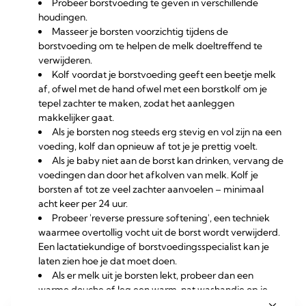
Probeer borstvoeding te geven in verschillende
houdingen.
Masseer je borsten voorzichtig tijdens de
borstvoeding om te helpen de melk doeltreffend te
verwijderen.
Kolf voordat je borstvoeding geeft een beetje melk
af, ofwel met de hand ofwel met een
borstkolf
om je
tepel zachter te maken, zodat het aanleggen
makkelijker gaat.
Als je borsten nog steeds erg stevig en vol zijn na een
voeding, kolf dan opnieuw af tot je je prettig voelt.
Als je baby niet aan de borst kan drinken, vervang de
voedingen dan door het afkolven van melk. Kolf je
borsten af tot ze veel zachter aanvoelen – minimaal
acht keer per 24 uur.
Probeer 'reverse pressure softening', een techniek
waarmee overtollig vocht uit de borst wordt verwijderd.
Een lactatiekundige of borstvoedingsspecialist kan je
laten zien hoe je dat moet doen.
Als er melk uit je borsten lekt, probeer dan een
warme douche of leg een warm, nat washandje op je
borsten vlak voordat je borstvoeding geeft of kolft, om