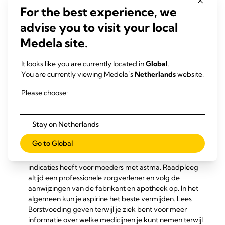
For the best experience, we
ze te verzachten en de melkstroom op gang te brengen.
Doe dit niet langer dan een paar minuten, omdat te veel
advise you to visit your local
warmte zwelling kan verergeren.
Medela site.
Als er geen melk uit je borsten lekt, leg dan een koud
kompres,
gekoelde gelpad
of zelfs in een doek
gewikkelde bevroren erwten op je borsten gedurende
It looks like you are currently located in
Global
.
tien minuten na een voeding om zwelling te
You are currently viewing Medela’s
Netherlands
website.
verminderen en pijn te verlichten.
Please choose:
Stop schone koolbladeren in je beha. Ja, echt! Volgens
veel moeders helpen ze om zwelling en pijn te
verminderen en daarvoor bestaat ook
Stay on Netherlands
4
wetenschappelijk bewijs.
Neem ontstekingsremmende pijnstillers.
Go to Global
Paracetamol en ibuprofen kunnen worden gebruikt
terwijl je borstvoeding geeft, hoewel ibuprofen contra-
indicaties heeft voor moeders met astma. Raadpleeg
altijd een professionele zorgverlener en volg de
aanwijzingen van de fabrikant en apotheek op. In het
algemeen kun je aspirine het beste vermijden. Lees
Borstvoeding geven terwijl je ziek bent
voor meer
informatie over welke medicijnen je kunt nemen terwijl