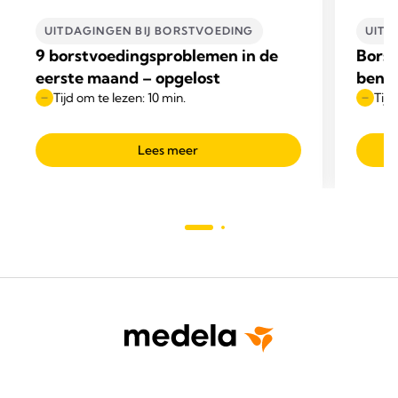
UITDAGINGEN BIJ BORSTVOEDING​
UITD
9 borstvoedingsproblemen in de
Borst
eerste maand – opgelost
bent o
Tijd om te lezen: 10 min.
Tijd
Lees meer