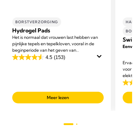
BORSTVERZORGING
HAND
Hydrogel Pads
BORS
Het is normaal dat vrouwen last hebben van
Swing
pijnlijke tepels en tepelkloven, vooral in de
Eenvoud
beginperiode van het geven van
borstvoeding.
4.5
(153)
4.5
Ervaar 
van
voor o
de
elektri
tijdens
5
4.3
sterren.
van
153
Meer lezen
de
beoordelingen
5
sterre
377
beoor