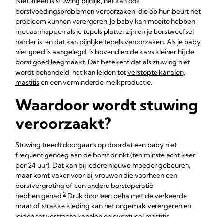
Niet alleen is stuwing pijnlijk, het kan ook
borstvoedingsproblemen veroorzaken, die op hun beurt het
probleem kunnen verergeren. Je baby kan moeite hebben
met aanhappen als je tepels platter zijn en je borstweefsel
harder is, en dat kan pijnlijke tepels veroorzaken. Als je baby
niet goed is aangelegd, is bovendien de kans kleiner hij de
borst goed leegmaakt. Dat betekent dat als stuwing niet
wordt behandeld, het kan leiden tot
verstopte kanalen,
mastitis
en een verminderde melkproductie.
Waardoor wordt stuwing
veroorzaakt?
Stuwing treedt doorgaans op doordat een baby niet
frequent genoeg aan de borst drinkt (ten minste acht keer
per 24 uur). Dat kan bij iedere nieuwe moeder gebeuren,
maar komt vaker voor bij vrouwen die voorheen een
borstvergroting of een andere borstoperatie
2
hebben gehad.
Druk door een beha met de verkeerde
maat of strakke kleding kan het ongemak verergeren en
leiden tot verstopte kanalen en eventueel mastitis.