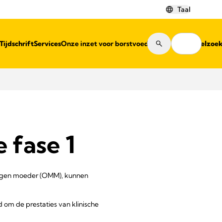
Taal
Tijdschrift
Services
Onze inzet voor borstvoeding
Winkelzoe
 fase 1
 eigen moeder (OMM), kunnen
om de prestaties van klinische