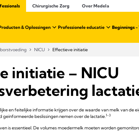
essionals​
Chirurgische Zorg
Over Medela
Producten & Oplossingen
Professionele educatie
Beginnings - 
 borstvoeding
NICU
Effectieve initiatie
e initiatie – NICU
sverbetering lactatie
ke en feitelijke informatie krijgen over de waarde van melk van de
1-3
geïnformeerde beslissingen nemen over de lactatie.
olven is essentieel. De volumes moedermelk moeten worden gemonitord 