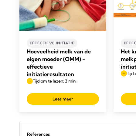
EFFECTIEVE INITIATIE
EFFEC
Hoeveelheid melk van de
Het k
eigen moeder (OMM) -
melkp
effectieve
initia
initiatieresultaten
Tijd 
Tijd om te lezen: 3 min.
Lees meer
References