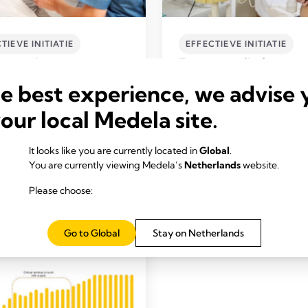
TIEVE INITIATIE
EFFECTIEVE INITIATIE
ot aan het eerste
Frequent afkolven –
t van afkolven -
effectieve initiatie-
he best experience, we advise 
ieve initiatie-
interventies
your local Medela site.
venties
Tijd om te lezen: 3 min.
om te lezen: 3 min.
It looks like you are currently located in
Global
.
You are currently viewing Medela’s
Netherlands
website.
Lees meer
Lees meer
Please choose:
Go to Global
Stay on Netherlands