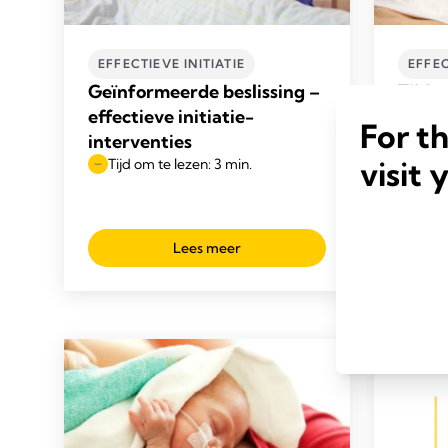
EFFECTIEVE INITIATIE
EFFEC
Geïnformeerde beslissing –
Tijd t
effectieve initiatie-
momen
For t
interventies
effect
visit 
Tijd om te lezen: 3 min.
inter
Tijd 
Lees meer