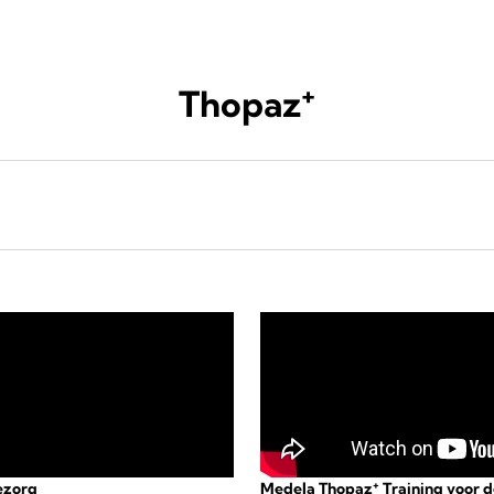
+
Thopaz
+
ezorg
Medela Thopaz
Training voor 