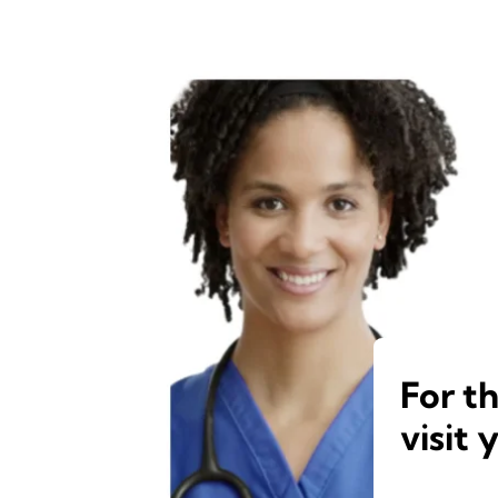
For t
visit 