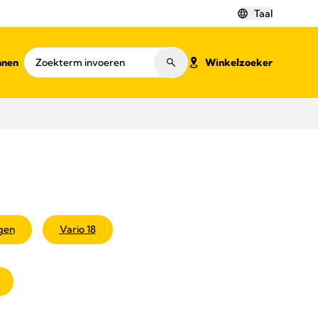
Taal
nnen
Winkelzoeker
gen
Vario 18