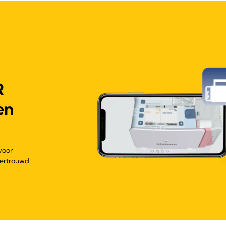
R
en
voor
vertrouwd