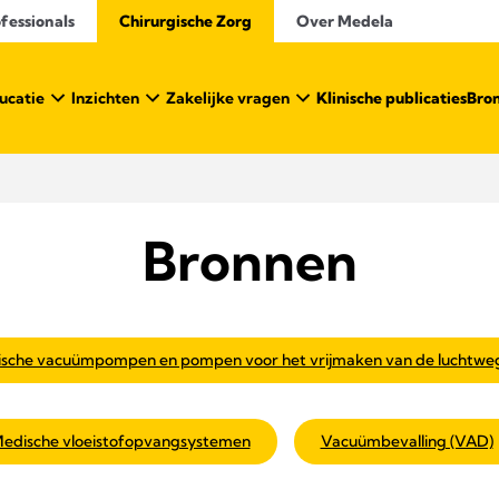
essionals​
Chirurgische Zorg
Over Medela
ucatie
Inzichten
Zakelijke vragen
Klinische publicaties
Bro
Bronnen
sche vacuümpompen en pompen voor het vrijmaken van de luchtwe
edische vloeistofopvangsystemen
Vacuümbevalling (VAD)