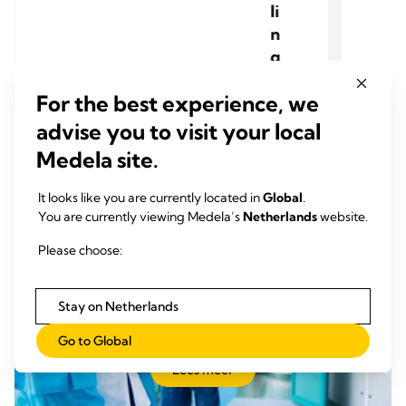
li
n
g
For the best experience, we
advise you to visit your local
Medela site.
It looks like you are currently located in
Global
.
You are currently viewing Medela’s
Netherlands
website.
Klinische publicaties
Please choose:
Explore our extensive clinical publication list and discover
+
why Thopaz
should be the gold standard for clinicians
Stay on Netherlands
seeking proven solutions in digital chest drainage.
Go to Global
Lees meer