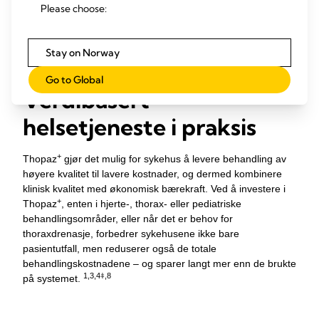
Please choose:
Systemet betaler seg selv (og mer) gjennom redusert
sengebelegg, færre komplikasjoner og en mer
strømlinjeformet pasientbehandling.
Stay on Norway
Go to Global
Verdibasert
helsetjeneste i praksis
+
Thopaz
gjør det mulig for sykehus å levere behandling av
høyere kvalitet til lavere kostnader, og dermed kombinere
klinisk kvalitet med økonomisk bærekraft. Ved å investere i
+
Thopaz
, enten i hjerte-, thorax- eller pediatriske
behandlingsområder, eller når det er behov for
thoraxdrenasje, forbedrer sykehusene ikke bare
pasientutfall, men reduserer også de totale
behandlingskostnadene – og sparer langt mer enn de brukte
1,3,4
‡
,8
på systemet.