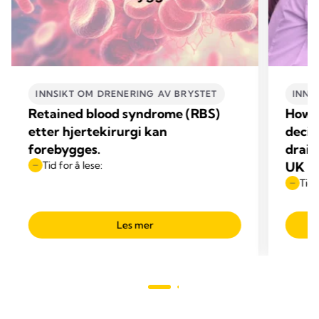
INNSIKT OM DRENERING AV BRYSTET
INNS
Retained blood syndrome (RBS)
How 
etter hjertekirurgi kan
decis
forebygges.
drain
Tid for å lese:
UK
Tid 
Les mer