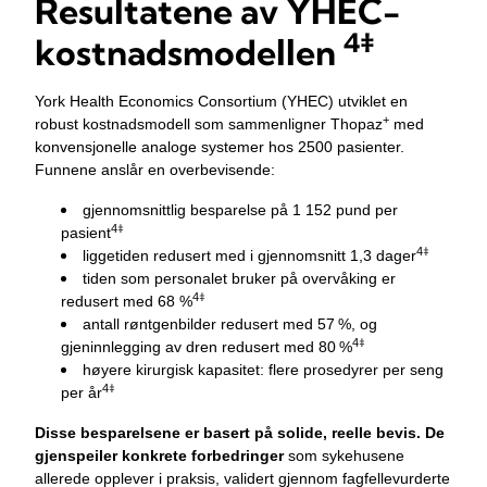
Resultatene av YHEC-
4‡
kostnadsmodellen
York Health Economics Consortium (YHEC) utviklet en
+
robust kostnadsmodell som sammenligner Thopaz
med
konvensjonelle analoge systemer hos 2500 pasienter.
Funnene anslår en overbevisende:
gjennomsnittlig besparelse på 1 152 pund per
4
‡
pasient
4
‡
liggetiden redusert med i gjennomsnitt 1,3 dager
tiden som personalet bruker på overvåking er
4
‡
redusert med 68 %
antall røntgenbilder redusert med 57 %, og
4
‡
gjeninnlegging av dren redusert med 80 %
høyere kirurgisk kapasitet: flere prosedyrer per seng
4
‡
per år
Disse besparelsene er basert på solide, reelle bevis. De
gjenspeiler konkrete forbedringer
som sykehusene
allerede opplever i praksis, validert gjennom fagfellevurderte