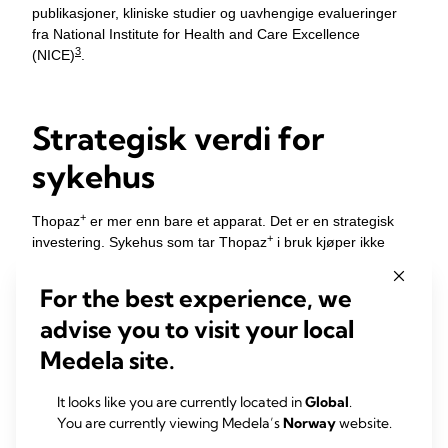
publikasjoner, kliniske studier og uavhengige evalueringer
fra National Institute for Health and Care Excellence
3
(NICE)
.
Strategisk verdi for
sykehus
+
Thopaz
er mer enn bare et apparat. Det er en strategisk
+
investering. Sykehus som tar Thopaz
i bruk kjøper ikke
bare utstyr; de får tilgang til et system som:
For the best experience, we
1,2,3
forbedrer pasientutfall
1
reduserer komplikasjoner og re‑operasjoner
advise you to visit your local
5,6,7
optimaliserer ressursutnyttelsen
Medela site.
5,6,7
øker driftseffektiviteten
3,4
‡
,8
genererer langsiktige økonomiske besparelser
It looks like you are currently located in
Global
.
Uansett om du kjøper, leier enheten eller betaler per
You are currently viewing Medela’s
Norway
website.
+
4
‡
bruk, gir Thopaz
en netto positiv avkastning
.