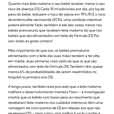
Quanto mais leite materno o seu bebé receber, menor o seu
risco de doença.{12} Cada 10 ml adicionais por dia, por kg de
peso do bebé, reduzem o risco de sepsia em 19%.{9} E o risco
de enterocolite necrosante (ECN), uma condição intestinal
potencialmente fatal, também é até dez vezes menor nos
bebés prematuros que recebem leite materno do que nos
bebés que são alimentados com leite de fórmula.{13} Por
isso, todas as gotas contam!
Mais importante do que isso, os bebés prematuros
alimentados com o leite das suas mães tendem a ter alta,
em média, duas semanas mais cedo do que os que são
alimentados com leite de fórmula.{14} Também têm quase
menos 6% de probabilidades de serem readmitidos no
hospital no primeiro ano.{15}
A longo prazo, também está provado que o leite materno
melhora o desenvolvimento mental e físico – a investigação
mostra que os bebés com baixo peso ao nascimento que
receberam leite materno nos cuidados intensivos têm uma
vantagem de cinco pontos de QI em relação aos que não
receberam{15} – bem como uma melhor função cardíaca