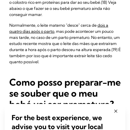
o colostro rico em proteínas para dar ao seu bebé.{18} Veja
abaixo o que fazer se o seu bebé prematuro ainda não
conseguir mamar.
Normalmente, o leite materno "desce" cerca de
dois a
quatro dias após o parto
, mas pode acontecer um pouco
mais tarde, no caso de um parto prematuro. No entanto, um
estudo recente mostra que o leite das mães que extraíram
durante a hora após o parto desceu na altura esperada.{19} É
também por isso que é importante extrair leite tão cedo
quanto possível.
Como posso preparar-me
se souber que o meu
bebé vai ser prematuro?
For the best experience, we
Visite a unidade de cuidados intensivos neonatal (UCI
Neonatal) para ver como é e como o pessoal cuida dos
advise you to visit your local
bebés prematuros. Também é boa ideia saber como o leite