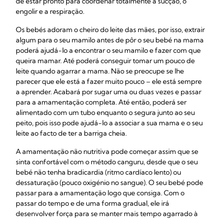
de estar pronto para coordenar totalmente a sucção, o
engolir e a respiração.
Os bebés adoram o cheiro do leite das mães, por isso, extrair
algum para o seu mamilo antes de pôr o seu bebé na mama
poderá ajudá-lo a encontrar o seu mamilo e fazer com que
queira mamar. Até poderá conseguir tomar um pouco de
leite quando agarrar a mama. Não se preocupe se lhe
parecer que ele está a fazer muito pouco – ele está sempre
a aprender. Acabará por sugar uma ou duas vezes e passar
para a amamentação completa. Até então, poderá ser
alimentado com um tubo enquanto o segura junto ao seu
peito, pois isso pode ajudá-lo a associar a sua mama e o seu
leite ao facto de ter a barriga cheia.
A amamentação não nutritiva pode começar assim que se
sinta confortável com o método canguru, desde que o seu
bebé não tenha bradicardia (ritmo cardíaco lento) ou
dessaturação (pouco oxigénio no sangue). O seu bebé pode
passar para a amamentação logo que consiga. Com o
passar do tempo e de uma forma gradual, ele irá
desenvolver força para se manter mais tempo agarrado à