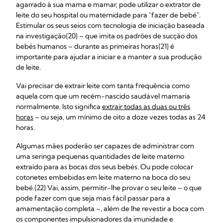
agarrado à sua mama e mamar, pode utilizar o extrator de
leite do seu hospital ou maternidade para "fazer de bebé".
Estimular os seus seios com tecnologia de iniciação baseada
na investigação{20} – que imita os padrões de sucção dos
bebés humanos – durante as primeiras horas{21} é
importante para ajudar a iniciar e a manter a sua produção
de leite.
Vai precisar de extrair leite com tanta frequência como
aquela com que um recém-nascido saudável mamaria
normalmente. Isto significa
extrair todas as duas ou três
horas
– ou seja, um mínimo de oito a doze vezes todas as 24
horas.
Algumas mães poderão ser capazes de administrar com
uma seringa pequenas quantidades de leite materno
extraído para as bocas dos seus bebés. Ou pode colocar
cotonetes embebidas em leite materno na boca do seu
bebé.{22} Vai, assim, permitir-lhe provar o seu leite – o que
pode fazer com que seja mais fácil passar para a
amamentação completa –, além de lhe revestir a boca com
os componentes impulsionadores da imunidade e