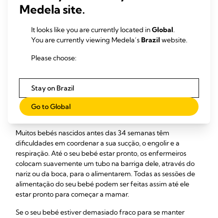
Medela site.
materno é produzido e extraído e compreender a sua
importância, não só como nutrição mas também como
medicamento, para estes bebés –
It looks like you are currently located in
leia mais no e-book
Global
.
gratuito da Medela A Maravilhosa Ciência do Leite Materno
You are currently viewing Medela’s
Brazil
website.
.
Please choose:
E se o meu bebé
prematuro não conseguir
Stay on Brazil
mamar?
Go to Global
Muitos bebés nascidos antes das 34 semanas têm
dificuldades em coordenar a sua sucção, o engolir e a
respiração. Até o seu bebé estar pronto, os enfermeiros
colocam suavemente um tubo na barriga dele, através do
nariz ou da boca, para o alimentarem. Todas as sessões de
alimentação do seu bebé podem ser feitas assim até ele
estar pronto para começar a mamar.
Se o seu bebé estiver demasiado fraco para se manter