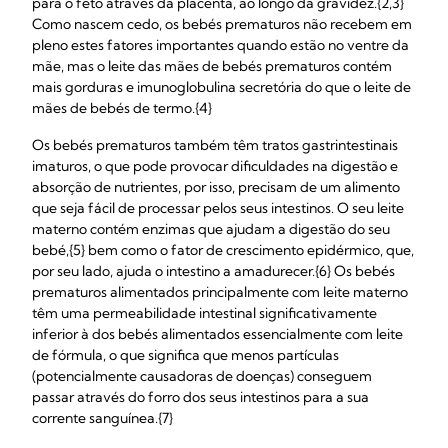
para o feto através da placenta, ao longo da gravidez.{2,3}
Como nascem cedo, os bebés prematuros não recebem em
pleno estes fatores importantes quando estão no ventre da
mãe, mas o leite das mães de bebés prematuros contém
mais gorduras e imunoglobulina secretória do que o leite de
mães de bebés de termo.{4}
Os bebés prematuros também têm tratos gastrintestinais
imaturos, o que pode provocar dificuldades na digestão e
absorção de nutrientes, por isso, precisam de um alimento
que seja fácil de processar pelos seus intestinos. O seu leite
materno contém enzimas que ajudam a digestão do seu
bebé,{5} bem como o fator de crescimento epidérmico, que,
por seu lado, ajuda o intestino a amadurecer.{6} Os bebés
prematuros alimentados principalmente com leite materno
têm uma permeabilidade intestinal significativamente
inferior à dos bebés alimentados essencialmente com leite
de fórmula, o que significa que menos partículas
(potencialmente causadoras de doenças) conseguem
passar através do forro dos seus intestinos para a sua
corrente sanguínea.{7}