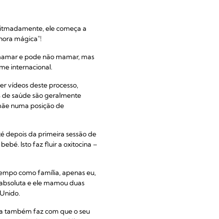
 ritmadamente, ele começa a
"hora mágica"!
e mamar e pode não mamar, mas
me internacional.
er vídeos deste processo,
is de saúde são geralmente
mãe numa posição de
até depois da primeira sessão de
é. Isto faz fluir a oxitocina –
 tempo como família, apenas eu,
 absoluta e ele mamou duas
 Unido.
ina também faz com que o seu