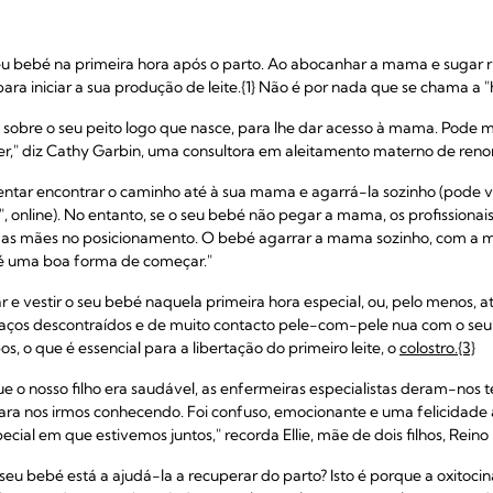
u bebé na primeira hora após o parto. Ao abocanhar a mama e sugar
para iniciar a sua produção de leite.{1} Não é por nada que se chama a 
o sobre o seu peito logo que nasce, para lhe dar acesso à mama. Pod
er," diz Cathy Garbin, uma consultora em aleitamento materno de reno
entar encontrar o caminho até à sua mama e agarrá-la sozinho (pode v
 online). No entanto, se o seu bebé não pegar a mama, os profissiona
 as mães no posicionamento. O bebé agarrar a mama sozinho, com a 
é uma boa forma de começar."
ar e vestir o seu bebé naquela primeira hora especial, ou, pelo menos, 
os descontraídos e de muito contacto pele-com-pele nua com o seu beb
 o que é essencial para a libertação do primeiro leite, o
colostro.{3}
ue o nosso filho era saudável, as enfermeiras especialistas deram-nos
ara nos irmos conhecendo. Foi confuso, emocionante e uma felicidade
cial em que estivemos juntos," recorda Ellie, mãe de dois filhos, Reino
seu bebé está a ajudá-la a recuperar do parto? Isto é porque a oxitoc