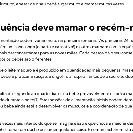
olir muito, apesar de o seu bebé sugar muito e mamar muitas vezes."
uência deve mamar o recém-n
entação podem variar muito na primeira semana. "As primeiras 24 ho
êm um sono longo (o parto é cansativo!) e outros mamam com frequênci
mais desconcertantes para as novas mães. Cada pessoa dá o seu consel
os os bebés são diferentes.
ue o leite maduro e é produzido em quantidades mais pequenas, mas es
 bebé a praticar a sucção, a engolir e a respirar, antes de o seu leite 
volta do segundo ao quarto dia, o seu bebé provavelmente estará a ma
indo durante a noite{7} Estas sessões de alimentação iniciais podem dem
seu bebé ainda está a desenvolver os músculos e a coordenação de que
as vezes mais intenso do que se imagina e isso é que choca a maioria da
nho, tomar um duche ou comer qualquer coisa. É comum acharem isto 