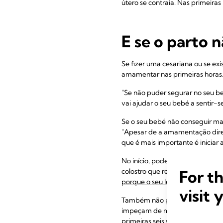
útero se contraia. Nas primeiras
E se o parto 
Se fizer uma cesariana ou se e
amamentar nas primeiras horas
"Se não puder segurar no seu be
vai ajudar o seu bebé a sentir-
Se o seu bebé não conseguir mam
"Apesar de a amamentação direta
que é mais importante é iniciar 
No início, pode extrair manualmen
For t
colostro que recolhe pode então
porque o seu leite materno tem
visit 
Também não pense que não vai 
impeçam de mamar no início. "
primeiras seis semanas, devido