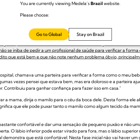
You are currently viewing Medela’s
Brazil
website.
Please choose:
stá a agarrar a mama correta
Go to Global
Stay on Brazil
ara o bom início da amamentação,{6} pois a forma como o
seu bebé a
onseguinte, a maneira como cresce e se desenvolve. Agarrar mal a ma
 não se iniba de pedir a um profissional de saúde para verificar a form
to que está bem e que não note nenhum problema óbvio, principalmen
pital, chamava uma parteira para verificar a forma como o meu be
"Algumas vezes pensei que estava bem, mas era doloroso e a parteira a
 Contribuiu para ganhar confiança para fazer isso em casa."
ar a mama, dirija o mamilo para o céu da boca dele. Desta forma el
o significa que ele pode puxar tanto o mamilo como algum tecido da m
astante confortável e dar uma sensação de pequeno puxão e não uma 
ta. O lábio inferior pode estar virado para fora, mas o lábio superio
demonstra que está confortável. Nesta fase inicial não vai haver um 