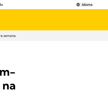
la
Idioma
ira semana
ém-
 na