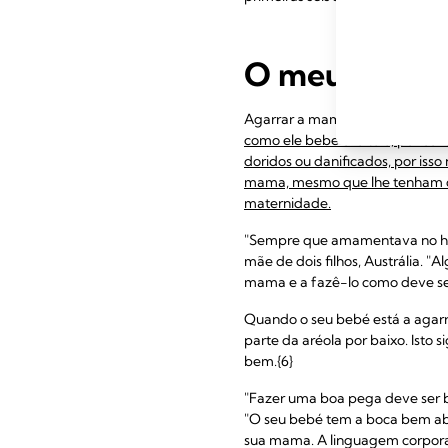
O meu bebé e
Agarrar a mama bem é crucial p
como ele bebe o leite e, por c
doridos ou danificados, por isso
mama, mesmo que lhe tenham di
maternidade.
"Sempre que amamentava no hos
mãe de dois filhos, Austrália. 
mama e a fazê-lo como deve ser.
Quando o seu bebé está a agarr
parte da aréola por baixo. Ist
bem.{6}
"Fazer uma boa pega deve ser b
"O seu bebé tem a boca bem aber
sua mama. A linguagem corporal 