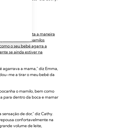
mente?
garra a mama afeta a maneira
ma pode provocar
mamilos
a como o seu bebé agarra a
te se ainda estiver na
bé agarrava a mama," diz Emma,
judou-me a tirar o meu bebé da
e abocanha o mamilo, bem como
ama para dentro da boca e mamar
sensação de dor," diz Cathy.
r repousa confortavelmente na
grande volume de leite,