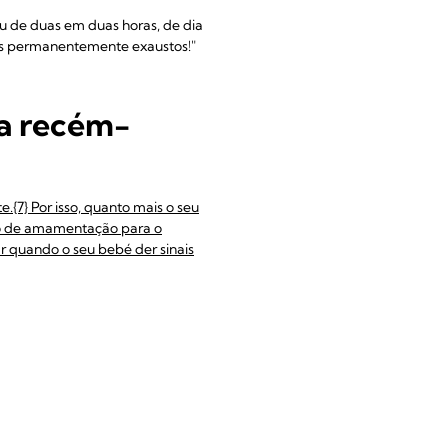
ou de duas em duas horas, de dia
bos permanentemente exaustos!"
a recém-
e.{7} Por isso, quanto mais o seu
rio de amamentação para o
 quando o seu bebé der sinais