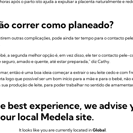
 horas após o parto isto ajuda a expulsar a placenta naturalmente e re
não correr como planeado?
xistirem outras complicações, pode ainda ter tempo para o contacto p
.
bé, a segunda melhor opção é, em vez disso, ele ter o contacto pele-c
se seguro, amado e quente, até estar preparada," diz Cathy.
ar, então é uma boa ideia começar a extrair o seu leite cedo e com fr
 logo que possível ser um bom início para a mãe e para o bebé, não é
a sua produção de leite, para poder trabalhar no sentido de amamentar 
te e usar o extrator de leite hospitalar para ajudar a iniciar a sua prod
he best experience, we advise 
 ser dado ao seu bebé. Isto é particularmente importante se ele for
pre
tantos benefícios maravilhosos para a saúde.
your local Medela site.
poder amamentar se o seu bebé nascer antes do tempo, ou se tiver c
Trabalhei com muitas, muitas mães cujos bebés não mamaram diretam
It looks like you are currently located in
Global
.
 a nascimento prematuro ou a outras dificuldades e depois passaram a