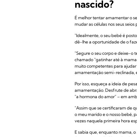
nascido?
É melhor tentar amamentar o se
mudar as células nos seus seios 
"Idealmente, o seu bebé é post
dê-lhe a oportunidade de o faz
"Segure o seu corpo e deixe-o t
chamado "gatinhar até à mama",
muito competentes para ajudar
amamentação semi-reclinada, 
Por isso, esqueça a ideia de pes
amamentação. Desfrute de abraç
"a hormona do amor" – em ambos,
"Assim que se certificaram de q
o meu marido e o nosso bebé, p
vezes naquela primeira hora espe
E sabia que, enquanto mama, o 