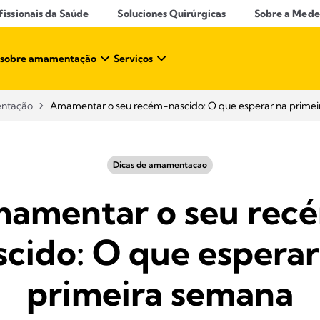
ssionais da Saúde​
Soluciones Quirúrgicas
Sobre a Mede
 sobre amamentação​
Serviços
entação
Amamentar o seu recém-nascido: O que esperar na prime
Dicas de amamentacao
amentar o seu rec
scido: O que esperar
primeira semana