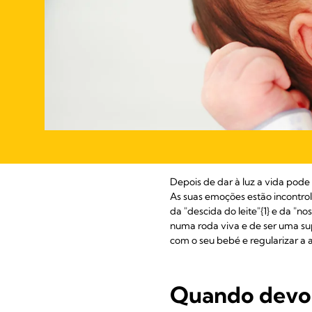
Depois de dar à luz a vida pod
As suas emoções estão incontro
da "descida do leite"{1} e da "n
numa roda viva e de ser uma s
com o seu bebé e regularizar 
Quando devo