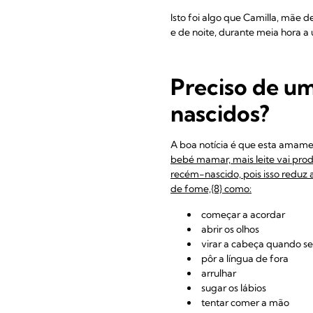
Isto foi algo que Camilla, mãe 
e de noite, durante meia hora 
Preciso de u
nascidos?
A boa notícia é que esta amamen
bebé mamar, mais leite vai pro
recém-nascido, pois isso redu
de fome,{8} como:
começar a acordar
abrir os olhos
virar a cabeça quando s
pôr a língua de fora
arrulhar
sugar os lábios
tentar comer a mão