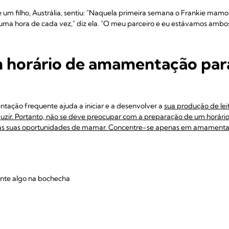
de um filho, Austrália, sentiu: "Naquela primeira semana o Frankie mam
a uma hora de cada vez," diz ela. "O meu parceiro e eu estávamos am
m horário de amamentação par
tação frequente ajuda a iniciar e a desenvolver a
sua produção de leit
duzir. Portanto, não se deve preocupar com a preparação de um horá
z as suas oportunidades de mamar. Concentre-se apenas em amamentar
ente algo na bochecha