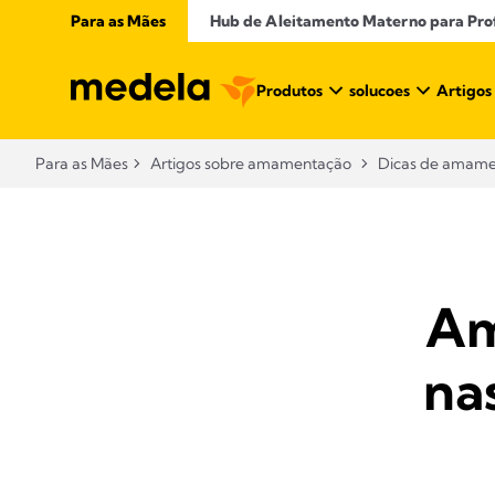
Para as Mães
Hub de Aleitamento Materno para Profi
Produtos
solucoes
Artigos
Para as Mães
Artigos sobre amamentação​
Dicas de amam
Am
na