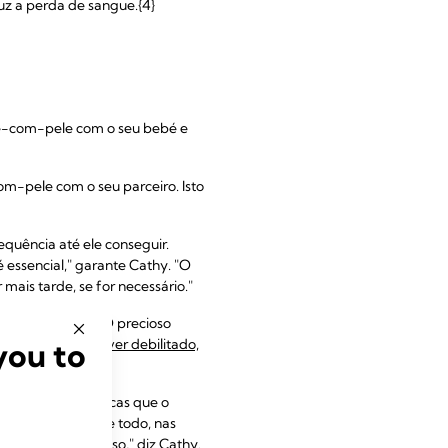
duz a perda de sangue.{4}
ele-com-pele com o seu bebé e
om-pele com o seu parceiro. Isto
equência até ele conseguir.
 essencial," garante Cathy. "O
mais tarde, se for necessário."
ução de leite.{5} O precioso
you to
maturo ou se estiver debilitado,
omplicações médicas que o
ente da mama, de todo, nas
 mamar com sucesso," diz Cathy.