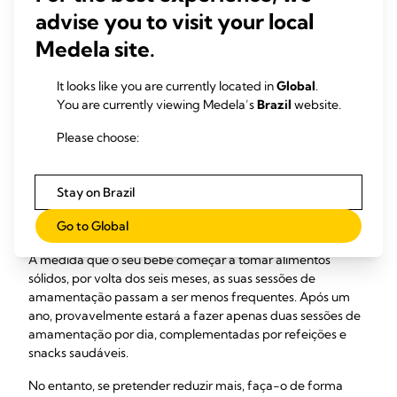
implicou perder muito peso muito depressa e também tive
advise you to visit your local
mastite. A minha produção era baixa e, aos três meses,
Medela site.
precisei de parar", diz Jennifer, mãe de dois filhos, no Reino
Unido. "Troquei uma sessão de amamentação de cada vez,
It looks like you are currently located in
Global
.
de forma que não foi difícil fisicamente, mas achei duro a
You are currently viewing Medela’s
Brazil
website.
nível psicológico."
Please choose:
Se pretende manter a intimidade e os benefícios da
amamentação para a saúde, mas precisa de reduzir, tente o
desmame parcial, em que apenas algumas das sessões de
Stay on Brazil
amamentação são substituídas por leite de fórmula.
Go to Global
Parar de amamentar depois dos seis meses
À medida que o seu bebé começar a tomar alimentos
sólidos, por volta dos seis meses, as suas sessões de
amamentação passam a ser menos frequentes. Após um
ano, provavelmente estará a fazer apenas duas sessões de
amamentação por dia, complementadas por refeições e
snacks saudáveis.
No entanto, se pretender reduzir mais, faça-o de forma