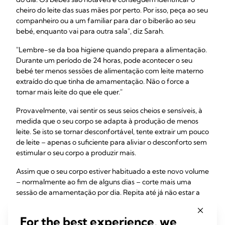
cheiro do leite das suas mães por perto. Por isso, peça ao seu
companheiro ou a um familiar para dar o biberão ao seu
bebé, enquanto vai para outra sala", diz Sarah.
"Lembre-se da boa higiene quando prepara a alimentação.
Durante um período de 24 horas, pode acontecer o seu
bebé ter menos sessões de alimentação com leite materno
extraído do que tinha de amamentação. Não o force a
tomar mais leite do que ele quer."
Provavelmente, vai sentir os seus seios cheios e sensíveis, à
medida que o seu corpo se adapta à produção de menos
leite. Se isto se tornar desconfortável, tente extrair um pouco
de leite – apenas o suficiente para aliviar o desconforto sem
estimular o seu corpo a produzir mais.
Assim que o seu corpo estiver habituado a este novo volume
– normalmente ao fim de alguns dias – corte mais uma
sessão de amamentação por dia. Repita até já não estar a
amamentar e o seu bebé estar totalmente desmamado.
For the best experience, we
"Tive complicações depois do meu primeiro parto, o que