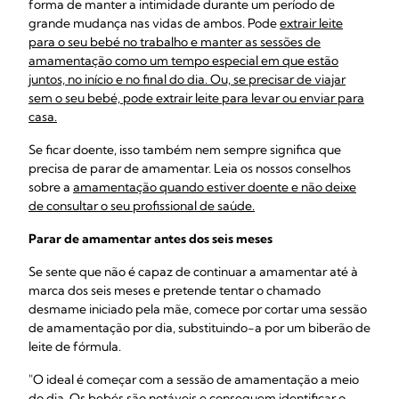
forma de manter a intimidade durante um período de
grande mudança nas vidas de ambos. Pode
extrair leite
para o seu bebé no trabalho e manter as sessões de
amamentação como um tempo especial em que estão
juntos, no início e no final do dia. Ou, se precisar de
viajar
sem o seu bebé, pode extrair leite para levar ou enviar para
casa.
Se ficar doente, isso também nem sempre significa que
precisa de parar de amamentar. Leia os nossos conselhos
sobre a
amamentação quando estiver doente e não deixe
de consultar o seu profissional de saúde.
Parar de amamentar antes dos seis meses
Se sente que não é capaz de continuar a amamentar até à
marca dos seis meses e pretende tentar o chamado
desmame iniciado pela mãe, comece por cortar uma sessão
de amamentação por dia, substituindo-a por um biberão de
leite de fórmula.
"O ideal é começar com a sessão de amamentação a meio
do dia. Os bebés são notáveis e conseguem identificar o