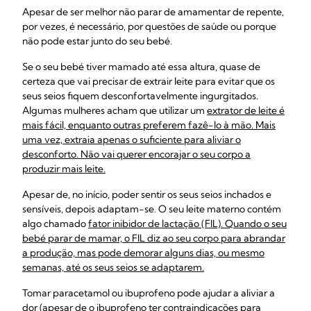
Apesar de ser melhor não parar de amamentar de repente,
por vezes, é necessário, por questões de saúde ou porque
não pode estar junto do seu bebé.
Se o seu bebé tiver mamado até essa altura, quase de
certeza que vai precisar de extrair leite para evitar que os
seus seios fiquem desconfortavelmente ingurgitados.
Algumas mulheres acham que utilizar um
extrator de leite é
mais fácil, enquanto outras preferem fazê-lo à mão. Mais
uma vez, extraia apenas o suficiente para aliviar o
desconforto. Não vai querer encorajar o seu corpo a
produzir mais leite.
Apesar de, no início, poder sentir os seus seios inchados e
sensíveis, depois adaptam-se. O seu leite materno contém
algo chamado
fator inibidor de lactação (FIL). Quando o seu
bebé parar de mamar, o FIL diz ao seu corpo para abrandar
a produção, mas pode demorar alguns dias, ou mesmo
semanas, até os seus seios se adaptarem.
Tomar paracetamol ou ibuprofeno pode ajudar a aliviar a
dor (apesar de o ibuprofeno ter contraindicações para