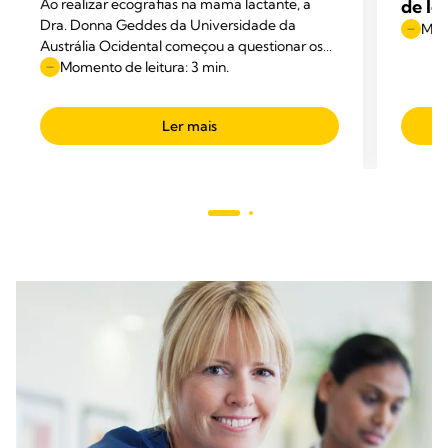
Ao realizar ecografias na mama lactante, a
de le
Dra. Donna Geddes da Universidade da
Mome
Austrália Ocidental começou a questionar os
diagramas anatómicos apresentados nos
Momento de leitura: 3 min.
manuais.
Ler mais