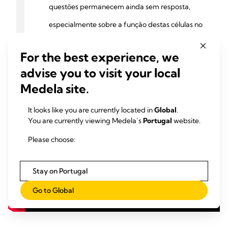
questões permanecem ainda sem resposta,
especialmente sobre a função destas células no
bebé amamentado. Sinto-me orgulhosa de fazer
For the best experience, we
parte desta excitante jornada de descoberta e
advise you to visit your local
tenciono continuar esta investigação na
Medela site.
Universidade da Austrália Ocidental."
It looks like you are currently located in
Global
.
You are currently viewing Medela’s
Portugal
website.
Please choose:
Stay on Portugal
Go to Global