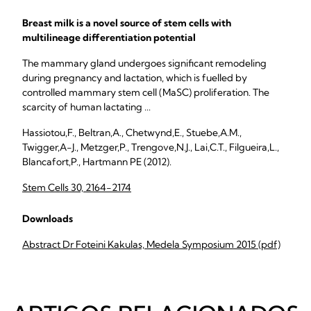
Breast milk is a novel source of stem cells with
multilineage differentiation potential
The mammary gland undergoes significant remodeling
during pregnancy and lactation, which is fuelled by
controlled mammary stem cell (MaSC) proliferation. The
scarcity of human lactating ...
Hassiotou,F., Beltran,A., Chetwynd,E., Stuebe,A.M.,
Twigger,A-J., Metzger,P., Trengove,N.J., Lai,C.T., Filgueira,L.,
Blancafort,P., Hartmann PE (2012).
Stem Cells 30, 2164-2174
Downloads
Abstract Dr Foteini Kakulas, Medela Symposium 2015 (pdf)