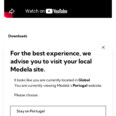
Downloads
Woolridge investigação sobre sucção do bebé 1986 (pdf)
For the best experience, we
"A ciência da sucção do bebé" Folheto (pdf)
advise you to visit your local
Medela site.
Resumos de artigos
It looks like you are currently located in
Global
.
científicos
You are currently viewing Medela’s
Portugal
website.
Anatomy of the lactating human breast redefined with
Please choose:
ultrasound imaging
The aim of this study was to use ultrasound imaging to re-
Stay on Portugal
investigate the anatomy of the lactating breast. The breasts