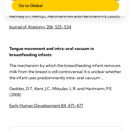
of 21 fully lactating women ...
Go to Global
Ramsay DT, Kent JC, Hartmann RA and Hartmann PE (2005)
Journal of Anatomy 206, 525-534
Tongue movement and intra-oral vacuum in
breastfeeding infants
The mechanism by which the breastfeeding infant removes
milk from the breast is still controversial. It is unclear whether
the infant uses predominantly intra-oral vacuum ...
Geddes, D.T., Kent, J.C., Mitoulas, L.R. and Hartmann, P.E.
(2008)
Early Human Development 84: 471-477