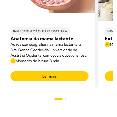
INVESTIGAÇÃO E LITERATURA
INVE
Anatomia da mama lactante
Extra
Ao realizar ecografias na mama lactante, a
Mome
Dra. Donna Geddes da Universidade da
Austrália Ocidental começou a questionar os
diagramas anatómicos apresentados nos
Momento de leitura: 3 min.
manuais.
Ler mais