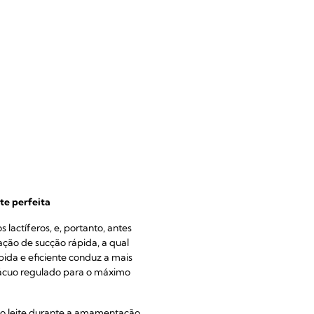
te perfeita
lactíferos, e, portanto, antes
ação de sucção rápida, a qual
ápida e eficiente conduz a mais
 vácuo regulado para o máximo
do leite durante a amamentação,