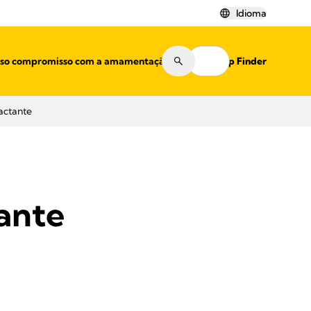
Idioma
sso compromisso com a amamentação
Shop Finder
actante
ante