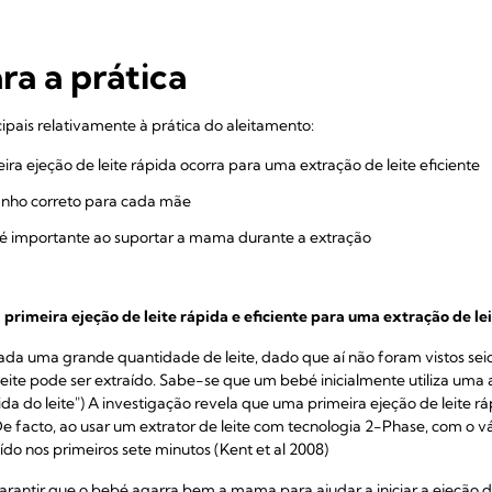
ra a prática
ipais relativamente à prática do aleitamento:
ra ejeção de leite rápida ocorra para uma extração de leite eficiente
anho correto para cada mãe
é importante ao suportar a mama durante a extração
 primeira ejeção de leite rápida e eficiente para uma extração de lei
da uma grande quantidade de leite, dado que aí não foram vistos seios 
 leite pode ser extraído. Sabe-se que um bebé inicialmente utiliza uma 
cida do leite") A investigação revela que uma primeira ejeção de leite r
De facto, ao usar um extrator de leite com tecnologia 2-Phase, com o
aído nos primeiros sete minutos (Kent et al 2008)
arantir que o bebé agarra bem a mama para ajudar a iniciar a ejeção 