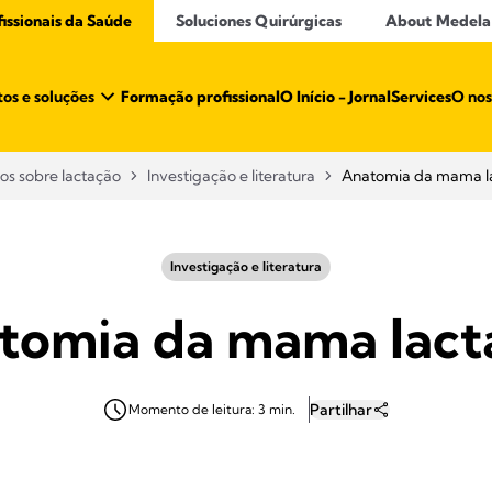
ssionais da Saúde​
Soluciones Quirúrgicas
About Medela
os e soluções
Formação profissional
O Início - Jornal
Services
O no
gos sobre lactação
Investigação e literatura
Anatomia da mama l
Investigação e literatura
tomia da mama lact
Partilhar
Momento de leitura: 3 min.