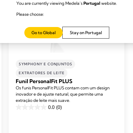
You are currently viewing Medela’s
Portugal
website.
Please choose:
Go to Global
Stay on Portugal
SYMPHONY E CONJUNTOS
EXTRATORES DE LEITE​
Funil PersonalFit PLUS
Os funis PersonalFit PLUS contam com um design
inovador e de ajuste natural, que permite uma
extração de leite mais suave.
0.0
(0)
0.0
em
5
estrelas.