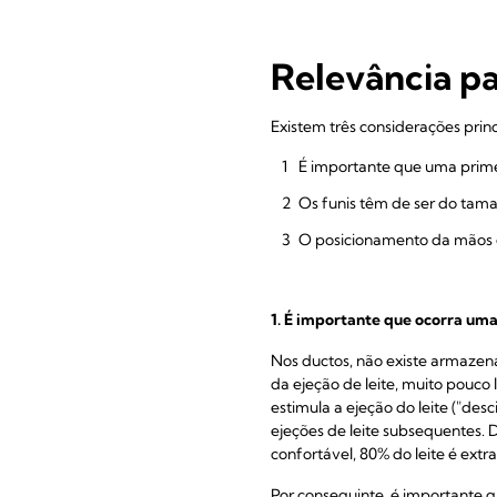
Relevância pa
Existem três considerações princ
É importante que uma primei
Os funis têm de ser do tam
O posicionamento da mãos 
1. É importante que ocorra uma
Nos ductos, não existe armazena
da ejeção de leite, muito pouco
estimula a ejeção do leite ("des
ejeções de leite subsequentes. 
confortável, 80% do leite é extr
Por conseguinte, é importante g