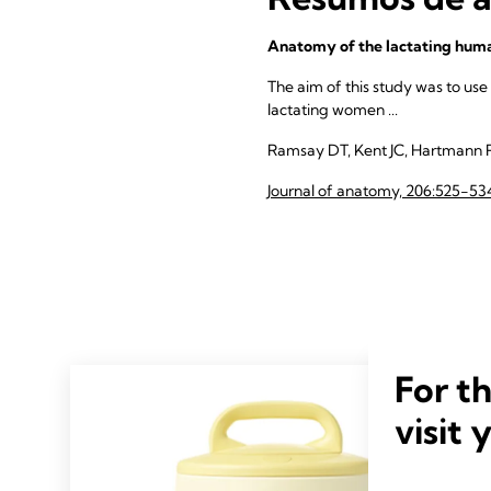
Anatomy of the lactating huma
The aim of this study was to use
lactating women ...
Ramsay DT, Kent JC, Hartmann 
Journal of anatomy, 206:525-53
For t
visit 