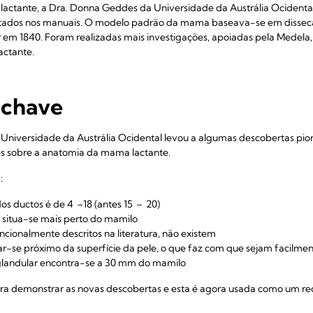
 lactante, a Dra. Donna Geddes da Universidade da Austrália Ocidenta
tados nos manuais. O modelo padrão da mama baseava-se em disseca
 em 1840. Foram realizadas mais investigações, apoiadas pela Medela, 
ctante.
-chave
 Universidade da Austrália Ocidental levou a algumas descobertas pi
es sobre a anatomia da mama lactante.
:
s ductos é de 4 –18 (antes 15 – 20)
 situa-se mais perto do mamilo
encionalmente descritos na literatura, não existem
r-se próximo da superfície da pele, o que faz com que sejam facilme
glandular encontra-se a 30 mm do mamilo
 demonstrar as novas descobertas e esta é agora usada como um recu