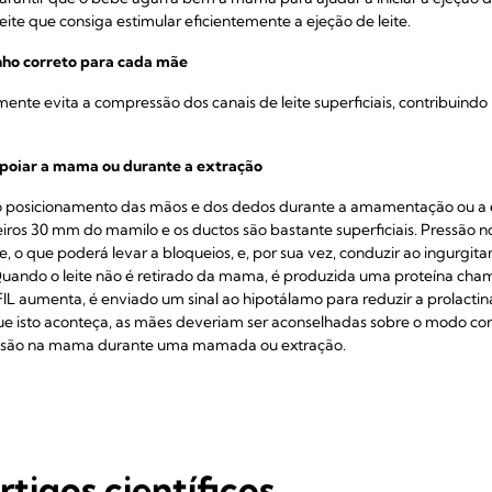
ite que consiga estimular eficientemente a ejeção de leite.
anho correto para cada mãe
ente evita a compressão dos canais de leite superficiais, contribuind
apoiar a mama ou durante a extração
o posicionamento das mãos e dos dedos durante a amamentação ou a e
eiros 30 mm do mamilo e os ductos são bastante superficiais. Pressão n
nte, o que poderá levar a bloqueios, e, por sua vez, conduzir ao ingurgi
Quando o leite não é retirado da mama, é produzida uma proteína cham
IL aumenta, é enviado um sinal ao hipotálamo para reduzir a prolacti
que isto aconteça, as mães deveriam ser aconselhadas sobre o modo cor
ssão na mama durante uma mamada ou extração.
tigos científicos