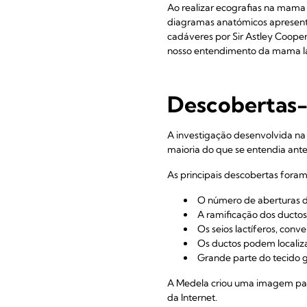
Ao realizar ecografias na mama
diagramas anatómicos apresen
cadáveres por Sir Astley Cooper
nosso entendimento da mama la
Descobertas
A investigação desenvolvida na
maioria do que se entendia ant
As principais descobertas foram
O número de aberturas do
A ramificação dos ductos
Os seios lactíferos, conv
Os ductos podem localiza
Grande parte do tecido 
A Medela criou uma imagem para
da Internet.