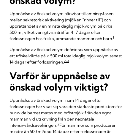
önskad volym?
Uppnåelse av önskad volym hänvisar till amningsfasen
mellan sekretorisk aktivering (mjölken ”rinner till”) och
upprättandet av en minsta daglig mjölkvolym på cirka
500 ml, vilket vanligtvis inträffar 4–7 dagar efter
1
förlossningen hos friska, ammande mammor och barn.
Uppnåelse av önskad volym definieras som
uppnåelse av
ett tröskelvärde på ≥ 500 ml total daglig mjölkvolym senast
2-4
14 dagar efter förlossningen.
Varför är uppnåelse av
önskad volym viktigt?
Uppnåelse av önskad volym inom 14 dagar efter
förlossningen har visat sig vara den starkaste prediktorn för
huruvida barnet matas med bröstmjölk från den egna
mamman vid utskrivning från den neonatala
2
intensivvårdsavelningen.
För mammor som producerar
mindre än 500 ml/dag 14 dagar efter förlossningen är