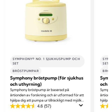
SYMPHONY® NO. 1 SJUKHUSPUMP OCH
SYMP
SET
SET
BRÖSTPUMPAR
BRÖ
Symphony bröstpump (för sjukhus
Symph
och uthyrning)
och u
Symphony bröstpump är baserad på
Sympho
årtionden av forskning och är utformad för att
årtiond
hjälpa dig att pumpa ur tillräckligt med mjölk
hjälpa 
för att kunna ge ditt barn en kost bestående
för att
4.6
(57)
4.6
4.6
av enbart bröstmjölk.
av enba