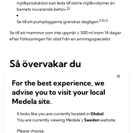
mjölkproduktion kan leda till större mjölkvolymer än
13
barnets nuvarande behov.
5,10,13
Se till att pumploggarna granskas dagligen.
Se till att mammor som inte uppnår ≥ 500 ml inom 14 dagar
efter förlossningen får stöd från en amningsspecialist
Så övervakar du
uppnåelse av önskad
For the best experience, we
volym
advise you to visit your local
Medela site.
Håll koll på procentandelen mammor vars mjölk
”rinner till” inom 72 timmar efter förlossningen
It looks like you are currently located in
Global
.
Identifiera mammor med fördröjd (> 72 timmar)
You are currently viewing Medela’s
Sweden
website.
mjölktillrinning
Please choose: