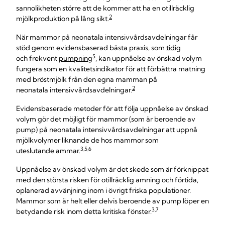
sannolikheten större att de kommer att ha en otillräcklig
2
mjölkproduktion på lång sikt.
När mammor på neonatala intensivvårdsavdelningar får
stöd genom evidensbaserad bästa praxis, som
tidig
5
och frekvent
pumpning
, kan uppnåelse av önskad volym
fungera som en kvalitetsindikator för att förbättra matning
med bröstmjölk från den egna mamman på
2
neonatala intensivvårdsavdelningar.
Evidensbaserade metoder för att följa uppnåelse av önskad
volym gör det möjligt för mammor (som är beroende av
pump) på neonatala intensivvårdsavdelningar att uppnå
mjölkvolymer liknande de hos mammor som
3,5,6
uteslutande ammar.
Uppnåelse av önskad volym är det skede som är förknippat
med den största risken för otillräcklig amning och förtida,
oplanerad avvänjning inom i övrigt friska populationer.
Mammor som är helt eller delvis beroende av pump löper en
3,7
betydande risk inom detta kritiska fönster.