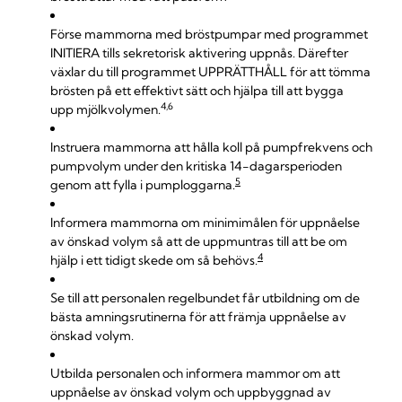
Förse mammorna med bröstpumpar med programmet
INITIERA tills sekretorisk aktivering uppnås. Därefter
växlar du till programmet UPPRÄTTHÅLL för att tömma
brösten på ett effektivt sätt och hjälpa till att bygga
4,6
upp mjölkvolymen.
Instruera mammorna att hålla koll på pumpfrekvens och
pumpvolym under den kritiska 14-dagarsperioden
5
genom att fylla i pumploggarna.
Informera mammorna om minimimålen för uppnåelse
av önskad volym så att de uppmuntras till att be om
4
hjälp i ett tidigt skede om så behövs.
Se till att personalen regelbundet får utbildning om de
bästa amningsrutinerna för att främja uppnåelse av
önskad volym.
Utbilda personalen och informera mammor om att
uppnåelse av önskad volym och uppbyggnad av