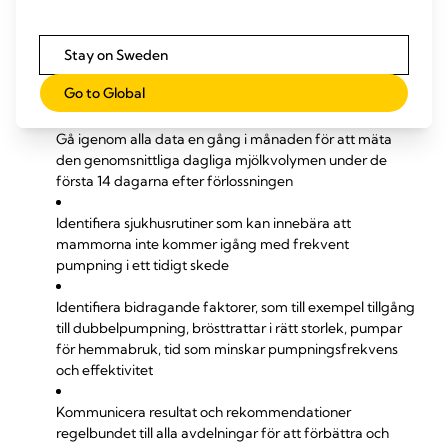
Samla in data om frekvent pumpning med hjälp av
ett datainsamlingsverktyg
Stay on Sweden
Granska pumploggar och samla in information om
Go to Global
dagliga mjölkvolymer (ml/dag)
Gå igenom alla data en gång i månaden för att mäta
den genomsnittliga dagliga mjölkvolymen under de
första 14 dagarna efter förlossningen
Identifiera sjukhusrutiner som kan innebära att
mammorna inte kommer igång med frekvent
pumpning i ett tidigt skede
Identifiera bidragande faktorer, som till exempel tillgång
till dubbelpumpning, brösttrattar i rätt storlek, pumpar
för hemmabruk, tid som minskar pumpningsfrekvens
och effektivitet
Kommunicera resultat och rekommendationer
regelbundet till alla avdelningar för att förbättra och