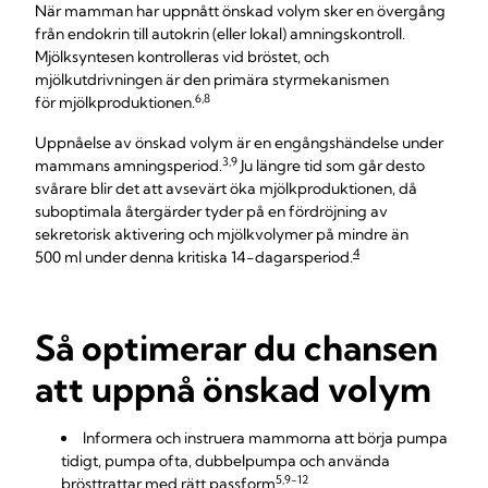
När mamman har uppnått önskad volym sker en övergång
från endokrin till autokrin (eller lokal) amningskontroll.
Mjölksyntesen kontrolleras vid bröstet, och
mjölkutdrivningen är den primära styrmekanismen
6,8
för mjölkproduktionen.
Uppnåelse av önskad volym är en engångshändelse under
3,9
mammans amningsperiod.
Ju längre tid som går desto
svårare blir det att avsevärt öka mjölkproduktionen, då
suboptimala återgärder tyder på en fördröjning av
sekretorisk aktivering och mjölkvolymer på mindre än
4
500 ml under denna kritiska 14-dagarsperiod.
Så optimerar du chansen
att uppnå önskad volym
Informera och instruera mammorna att börja pumpa
tidigt, pumpa ofta, dubbelpumpa och använda
5,9-12
brösttrattar med rätt passform