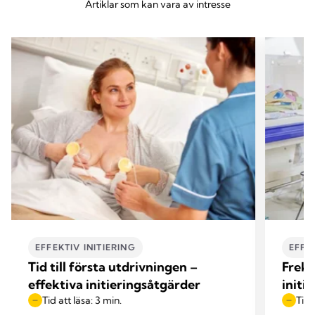
Artiklar som kan vara av intresse
EFFEKTIV INITIERING
EFFE
Tid till första utdrivningen –
Frekv
effektiva initieringsåtgärder
initi
Tid att läsa: 3 min.
Tid 