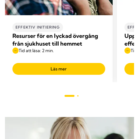
EFFEKTIV INITIERING
EFFE
Resurser för en lyckad övergång
Uppnå
från sjukhuset till hemmet
effek
Tid att läsa: 2 min.
Tid 
Läs mer