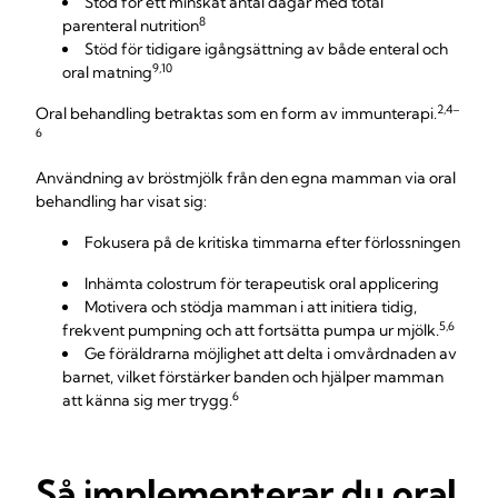
Stöd för ett minskat antal dagar med total
8
parenteral nutrition
Stöd för tidigare igångsättning av både enteral och
9,10
oral matning
2,4–
Oral behandling betraktas som en form av immunterapi.
6
Användning av bröstmjölk från den egna mamman via oral
behandling har visat sig:
Fokusera på de kritiska timmarna efter förlossningen
Inhämta colostrum för terapeutisk oral applicering
Motivera och stödja mamman i att initiera tidig,
5,6
frekvent pumpning och att fortsätta pumpa ur mjölk.
Ge föräldrarna möjlighet att delta i omvårdnaden av
barnet, vilket förstärker banden och hjälper mamman
6
att känna sig mer trygg.
Så implementerar du oral