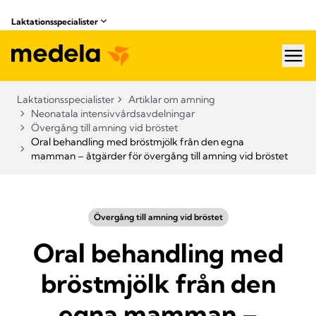
Laktationsspecialister
hea
Laktationsspecialister
Artiklar om amning
Neonatala intensivvårdsavdelningar
Övergång till amning vid bröstet
Oral behandling med bröstmjölk från den egna
mamman – åtgärder för övergång till amning vid bröstet
Övergång till amning vid bröstet
Oral behandling med
bröstmjölk från den
egna mamman –