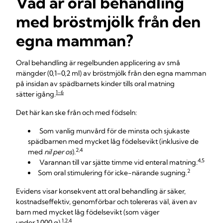
Vad är oral behandling
med bröstmjölk från den
egna mamman?
Oral behandling är regelbunden applicering av små
mängder (0,1–0,2 ml) av bröstmjölk från den egna mamman
på insidan av spädbarnets kinder tills oral matning
1-6
sätter igång.
Det här kan ske från och med födseln:
Som vanlig munvård för de minsta och sjukaste
spädbarnen med mycket låg födelsevikt (inklusive de
2,4
med
nil per os
).
4,5
Varannan till var sjätte timme vid enteral matning.
2
Som oral stimulering för icke-närande sugning.
Evidens visar konsekvent att oral behandling är säker,
kostnadseffektiv, genomförbar och tolereras väl, även av
barn med mycket låg födelsevikt (som väger
1,2,4
under 1 000 g).