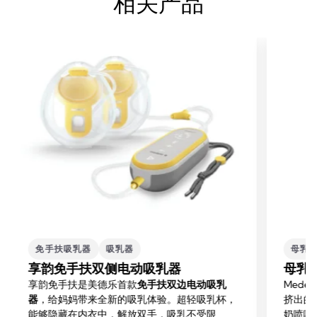
相关产品
免手扶吸乳器
吸乳器
母乳
享韵免手扶双侧电动吸乳器
母乳
享韵免手扶是美德乐首款
免手扶双边电动吸乳
Mede
器
，给妈妈带来全新的吸乳体验。超轻吸乳杯，
挤出的
能够隐藏在内衣中，解放双手，吸乳不受限
奶喷嘴