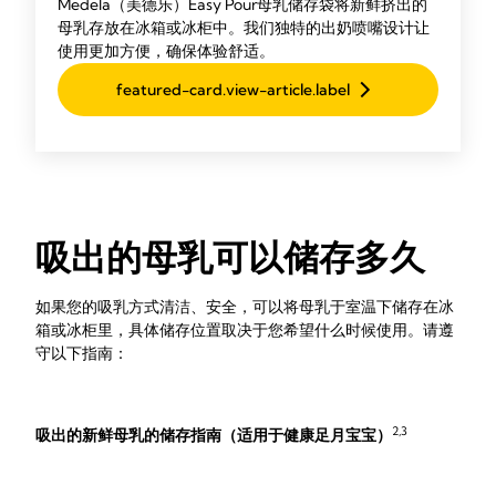
Medela（美德乐）Easy Pour母乳储存袋将新鲜挤出的
母乳存放在冰箱或冰柜中。我们独特的出奶喷嘴设计让
使用更加方便，确保体验舒适。
featured-card.view-article.label
吸出的母乳可以储存多久
如果您的吸乳方式清洁、安全，可以将母乳于室温下储存在冰
箱或冰柜里，具体储存位置取决于您希望什么时候使用。请遵
守以下指南：
2,3
吸出的新鲜母乳的储存指南（适用于健康足月宝宝）