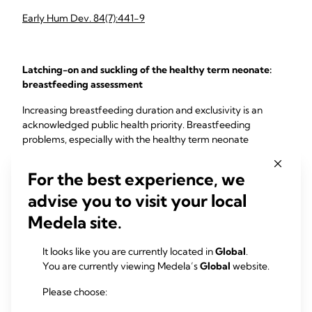
Early Hum Dev. 84(7):441-9
Latching-on and suckling of the healthy term neonate:
breastfeeding assessment
Increasing breastfeeding duration and exclusivity is an
acknowledged public health priority. Breastfeeding
problems, especially with the healthy term neonate
latching-on or feeding with a suboptimal ...
For the best experience, we
Cadwell K (2007)
advise you to visit your local
J Midwifery Womens Health 52(6):638-42
Medela site.
It looks like you are currently located in
Global
.
You are currently viewing Medela’s
Global
website.
相关产品
Please choose: