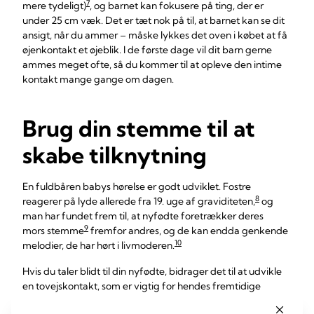
7
mere tydeligt)
, og barnet kan fokusere på ting, der er
under 25 cm væk. Det er tæt nok på til, at barnet kan se dit
ansigt, når du ammer – måske lykkes det oven i købet at få
øjenkontakt et øjeblik. I de første dage vil dit barn gerne
ammes meget ofte, så du kommer til at opleve den intime
kontakt mange gange om dagen.
Brug din stemme til at
skabe tilknytning
En fuldbåren babys hørelse er godt udviklet. Fostre
8
reagerer på lyde allerede fra 19. uge af graviditeten,
og
man har fundet frem til, at nyfødte foretrækker deres
9
mors stemme
fremfor andres, og de kan endda genkende
10
melodier, de har hørt i livmoderen.
Hvis du taler blidt til din nyfødte, bidrager det til at udvikle
en tovejskontakt, som er vigtig for hendes fremtidige
11
sociale færdigheder.
Du kan snakke om hvad som helst,