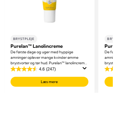
BRYSTPLEJE
BRYS
Purelan™ Lanolincreme
Pure
De første dage og uger med hyppige
De før
amninger oplever mange kvinder ømme
amning
brystvorter og tør hud. Purelan™ lanolincreme
brystvo
er hurtigvirkende til ømme brystvorter og tør
er hurt
4.6
(247)
4.6
4.6
hud.
hud.
ud
ud
Læs mere
af
af
5
5
stjerner.
stjerne
247
247
anmeldelser
anmel