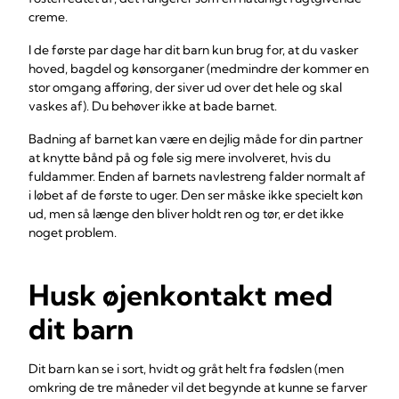
creme.
I de første par dage har dit barn kun brug for, at du vasker
hoved, bagdel og kønsorganer (medmindre der kommer en
stor omgang afføring, der siver ud over det hele og skal
vaskes af). Du behøver ikke at bade barnet.
Badning af barnet kan være en dejlig måde for din partner
at knytte bånd på og føle sig mere involveret, hvis du
fuldammer. Enden af barnets navlestreng falder normalt af
i løbet af de første to uger. Den ser måske ikke specielt køn
ud, men så længe den bliver holdt ren og tør, er det ikke
noget problem.
Husk øjenkontakt med
dit barn
Dit barn kan se i sort, hvidt og gråt helt fra fødslen (men
omkring de tre måneder vil det begynde at kunne se farver