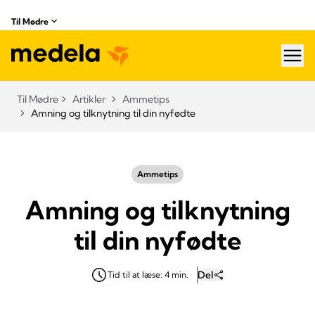
Til Mødre
hea
Til Mødre
Artikler
Ammetips
Amning og tilknytning til din nyfødte
Ammetips
Amning og tilknytning
til din nyfødte
Del
Tid til at læse: 4 min.