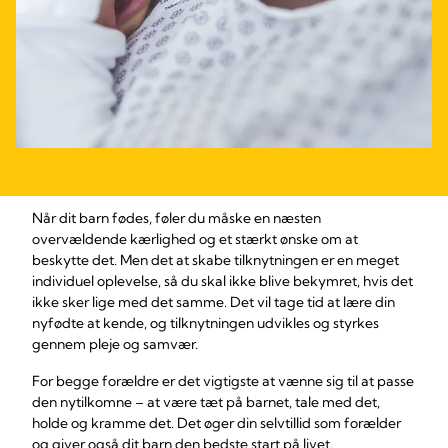
Når dit barn fødes, føler du måske en næsten
overvældende kærlighed og et stærkt ønske om at
beskytte det. Men det at skabe tilknytningen er en meget
individuel oplevelse, så du skal ikke blive bekymret, hvis det
ikke sker lige med det samme. Det vil tage tid at lære din
nyfødte at kende, og tilknytningen udvikles og styrkes
gennem pleje og samvær.
For begge forældre er det vigtigste at vænne sig til at passe
den nytilkomne – at være tæt på barnet, tale med det,
holde og kramme det. Det øger din selvtillid som forælder
og giver også dit barn den bedste start på livet,