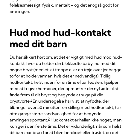
følelsesmæssigt, fysisk, mentalt – og det er også godt for
amningen.
Hud mod hud-kontakt
med dit barn
Du har sikkert hørt om, at det er vigtigt med hud mod hud-
kontakt, hvor du holder din bleklædte baby ind mod dit
nøgne bryst (med et let tæppe eller en trøje over jer begge
to for at holde varmen, hvis det er nødvendigt). Tidlig
hudkontakt, helst inden for en time efter fødslen, hjælper
med at frigive hormoner, der opmuntrer din nyfødte til at
finde frem til dit bryst og begynde at suge på din
1
brystvorte.
En undersøgelse har vist, at nyfødte, der
tilbringer over 50 minutter i en stilling med hudkontakt, har
otte gange større sandsynlighed for at begynde
2
amningen spontant.
Hudkontakt er heller ikke noget, man
kun gør i den første time. Det er vidunderligt, når som helst
dit barn har brug for at blive beroliget eller trøstet, og det