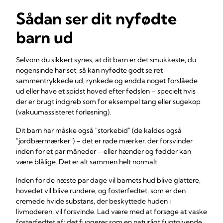
Sådan ser dit nyfødte
barn ud
Selvom du sikkert synes, at dit barn er det smukkeste, du
nogensinde har set, så kan nyfødte godt se ret
sammentrykkede ud, rynkede og endda noget forslåede
ud eller have et spidst hoved efter fødslen – specielt hvis
der er brugt indgreb som for eksempel tang eller sugekop
(vakuumassisteret forløsning).
Dit barn har måske også "storkebid" (de kaldes også
"jordbærmærker") – det er røde mærker, der forsvinder
inden for et par måneder – eller hænder og fødder kan
være blålige. Det er alt sammen helt normalt.
Inden for de næste par dage vil barnets hud blive glattere,
hovedet vil blive rundere, og fosterfedtet, som er den
cremede hvide substans, der beskyttede huden i
livmoderen, vil forsvinde. Lad være med at forsøge at vaske
fosterfedtet af; det fungerer som en naturligt fugtgivende