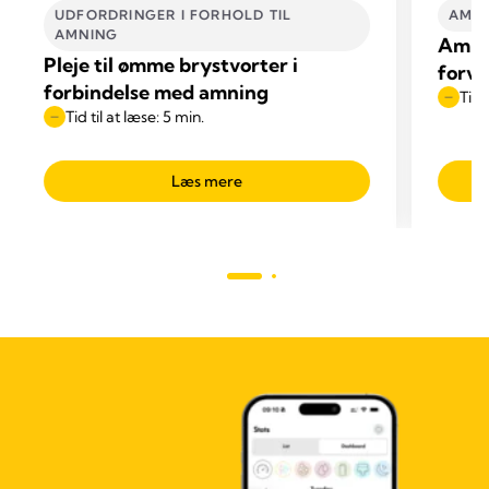
UDFORDRINGER I FORHOLD TIL
AMME
AMNING
Amnin
Pleje til ømme brystvorter i
forve
forbindelse med amning
Tid 
Tid til at læse: 5 min.
Læs mere