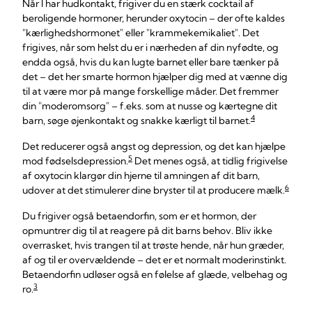
Når I har hudkontakt, frigiver du en stærk cocktail af
beroligende hormoner, herunder oxytocin – der ofte kaldes
"kærlighedshormonet" eller "krammekemikaliet". Det
frigives, når som helst du er i nærheden af din nyfødte, og
endda også, hvis du kan lugte barnet eller bare tænker på
det – det her smarte hormon hjælper dig med at vænne dig
til at være mor på mange forskellige måder. Det fremmer
din "moderomsorg" – f.eks. som at nusse og kærtegne dit
4
barn, søge øjenkontakt og snakke kærligt til barnet.
Det reducerer også angst og depression, og det kan hjælpe
5
mod fødselsdepression.
Det menes også, at tidlig frigivelse
af oxytocin klargør din hjerne til amningen af dit barn,
6
udover at det stimulerer dine bryster til at producere mælk.
Du frigiver også betaendorfin, som er et hormon, der
opmuntrer dig til at reagere på dit barns behov. Bliv ikke
overrasket, hvis trangen til at trøste hende, når hun græder,
af og til er overvældende – det er et normalt moderinstinkt.
Betaendorfin udløser også en følelse af glæde, velbehag og
3
ro.