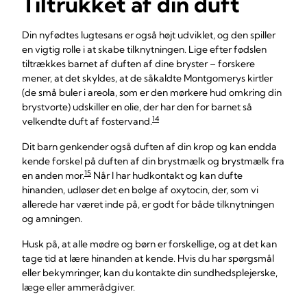
Tiltrukket af din duft
Din nyfødtes lugtesans er også højt udviklet, og den spiller
en vigtig rolle i at skabe tilknytningen. Lige efter fødslen
tiltrækkes barnet af duften af dine bryster – forskere
mener, at det skyldes, at de såkaldte Montgomerys kirtler
(de små buler i areola, som er den mørkere hud omkring din
brystvorte) udskiller en olie, der har den for barnet så
14
velkendte duft af fostervand.
Dit barn genkender også duften af din krop og kan endda
kende forskel på duften af din brystmælk og brystmælk fra
15
en anden mor.
Når I har hudkontakt og kan dufte
hinanden, udløser det en bølge af oxytocin, der, som vi
allerede har været inde på, er godt for både tilknytningen
og amningen.
Husk på, at alle mødre og børn er forskellige, og at det kan
tage tid at lære hinanden at kende. Hvis du har spørgsmål
eller bekymringer, kan du kontakte din sundhedsplejerske,
læge eller ammerådgiver.