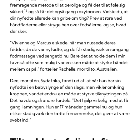
fremragende metode til at berolige og få det til at føle sig
13
sikkert,
og så får det også gang i oxytocinen. Vidste du, at
din nyfødte allerede kan gribe om ting? Prøv at røre ved
håndfladerne eller stryge hen over fodsålerne, og se, hvad
der sker.
"Vivienne og Marcus elskede, når man nussede deres
fødder, da de var nyfødte, og de får stadigvæk en omgang
fodmassage ved sengetid nu. Bare det at holde dem i min
favn så ofte som muligt var en skøn måde at styrke båndet
mellem os på," fortæller Rachelle, mor til to, Australien.
Dee, mor til én, Sydafrika, fandt ud af, at når hun bar sin
nyfødte i en babyslynge af den slags, man vikler omkring
kroppen, var det endnu en måde at styrke tilknytningen på.
Det havde også andre fordele: "Det hjalp virkelig med at få
gang i amningen. Hun er 17 måneder gammel nu, og hun
elsker stadigvæk den tætte fornemmelse, det giver at være
svøbt ind."