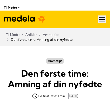
Til Mødre
hea
Til Mødre
Artikler
Ammetips
Den første time: Amning af din nyfødte
Ammetips
Den første time:
Amning af din nyfødte
Del
Tid til at læse: 1 min.