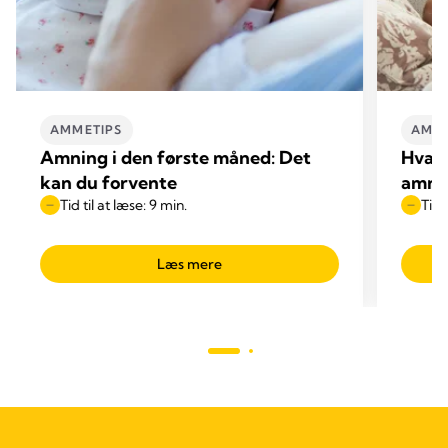
AMMETIPS
AMME
Amning i den første måned: Det
Hvad 
kan du forvente
amni
Tid til at læse: 9 min.
Tid 
Læs mere