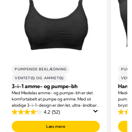
PUMPENDE BEKLÆDNING
PUMP
VENTETØJ OG AMMETØJ
VENT
3-i-1 amme- og pumpe-bh
Hand
Med Medelas amme- og pumpe-bh er det
Medela
komfortabelt at pumpe og amme. Med sit
pumpni
alsidige 3-i-1-design er den let, ultra-åndbar
brysttr
og har Adaptive Stretch™, der giver en
koncent
4.2
(52)
4.2
3.8
perfekt pasform.
slappe 
ud
ud
Læs mere
af
af