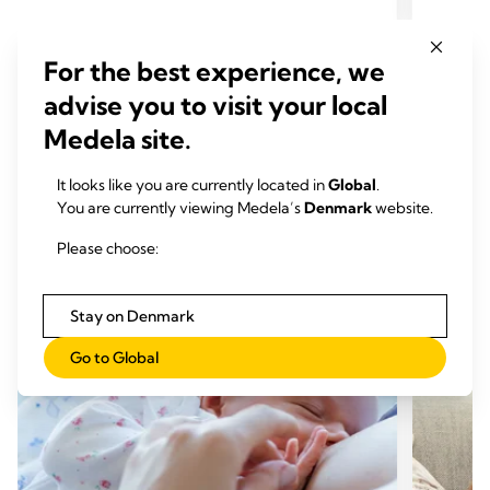
5
5
stjerner.
stjerne
For the best experience, we
52
104
anmeldelser
anmel
advise you to visit your local
Medela site.
It looks like you are currently located in
Global
.
RELATEREDE ARTIKLER
You are currently viewing Medela’s
Denmark
website.
Please choose:
Artikler, der kan have interesse
Stay on Denmark
Go to Global