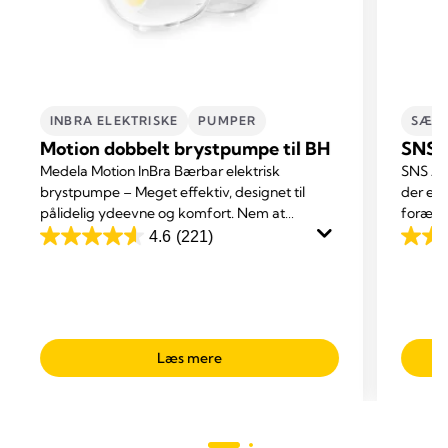
INBRA ELEKTRISKE
PUMPER
SÆRL
Motion dobbelt brystpumpe til BH
SNS 
Medela Motion InBra Bærbar elektrisk
SNS Am
brystpumpe – Meget effektiv, designet til
der er 
pålidelig ydeevne og komfort. Nem at
foræld
håndtere og diskret. Til daglig brug
tilføre
4.6
(221)
4.6
3.5
derhjemme, på arbejdet og på farten.
ud
ud
af
af
5
5
stjerner.
stjerne
Læs mere
221
25
anmeldelser
anmel