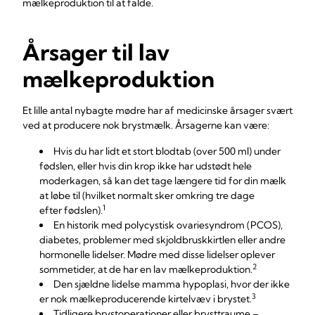
mælkeproduktion til at falde.
Årsager til lav
mælkeproduktion
Et lille antal nybagte mødre har af medicinske årsager svært
ved at producere nok brystmælk. Årsagerne kan være:
Hvis du har lidt et stort blodtab (over 500 ml) under
fødslen, eller hvis din krop ikke har udstødt hele
moderkagen, så kan det tage længere tid for din mælk
at løbe til (hvilket normalt sker omkring tre dage
1
efter fødslen).
En historik med polycystisk ovariesyndrom (PCOS),
diabetes, problemer med skjoldbruskkirtlen eller andre
hormonelle lidelser. Mødre med disse lidelser oplever
2
sommetider, at de har en lav mælkeproduktion.
Den sjældne lidelse mamma hypoplasi, hvor der ikke
3
er nok mælkeproducerende kirtelvæv i brystet.
Tidligere brystoperationer eller brysttraume –