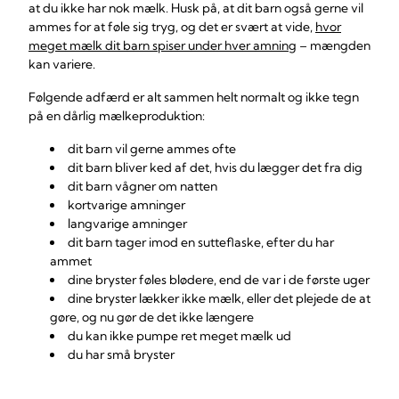
at du ikke har nok mælk. Husk på, at dit barn også gerne vil
ammes for at føle sig tryg, og det er svært at vide,
hvor
meget mælk dit barn spiser under hver amning
– mængden
kan variere.
Følgende adfærd er alt sammen helt normalt og ikke tegn
på en dårlig mælkeproduktion:
dit barn vil gerne ammes ofte
dit barn bliver ked af det, hvis du lægger det fra dig
dit barn vågner om natten
kortvarige amninger
langvarige amninger
dit barn tager imod en sutteflaske, efter du har
ammet
dine bryster føles blødere, end de var i de første uger
dine bryster lækker ikke mælk, eller det plejede de at
gøre, og nu gør de det ikke længere
du kan ikke pumpe ret meget mælk ud
du har små bryster