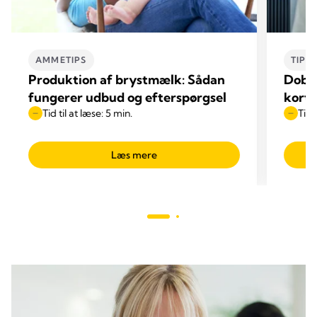
AMMETIPS
TIPS
Produktion af brystmælk: Sådan
Dobb
fungerer udbud og efterspørgsel
korte
Tid til at læse: 5 min.
Tid 
Læs mere