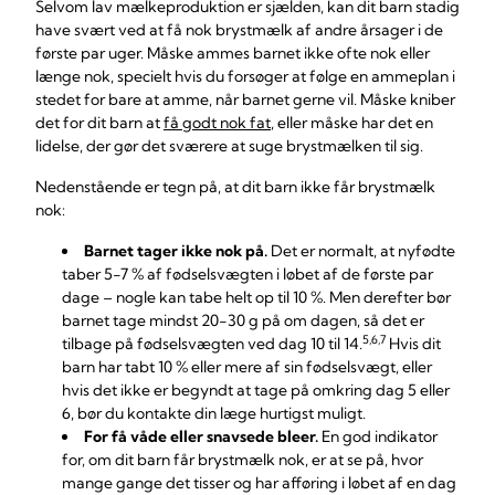
Selvom lav mælkeproduktion er sjælden, kan dit barn stadig
have svært ved at få nok brystmælk af andre årsager i de
første par uger. Måske ammes barnet ikke ofte nok eller
længe nok, specielt hvis du forsøger at følge en ammeplan i
stedet for bare at amme, når barnet gerne vil. Måske kniber
det for dit barn at
få godt nok fat
, eller måske har det en
lidelse, der gør det sværere at suge brystmælken til sig.
Nedenstående er tegn på, at dit barn ikke får brystmælk
nok:
Barnet tager ikke nok på.
Det er normalt, at nyfødte
taber 5-7 % af fødselsvægten i løbet af de første par
dage – nogle kan tabe helt op til 10 %. Men derefter bør
barnet tage mindst 20-30 g på om dagen, så det er
5,6,7
tilbage på fødselsvægten ved dag 10 til 14.
Hvis dit
barn har tabt 10 % eller mere af sin fødselsvægt, eller
hvis det ikke er begyndt at tage på omkring dag 5 eller
6, bør du kontakte din læge hurtigst muligt.
For få våde eller snavsede bleer.
En god indikator
for, om dit barn får brystmælk nok, er at se på, hvor
mange gange det tisser og har afføring i løbet af en dag