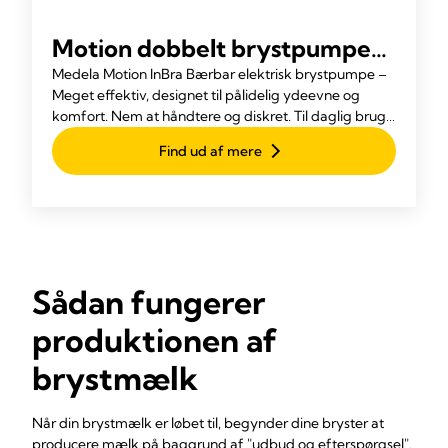
Motion dobbelt brystpumpe
til BH
Medela Motion InBra Bærbar elektrisk brystpumpe –
Meget effektiv, designet til pålidelig ydeevne og
komfort. Nem at håndtere og diskret. Til daglig brug
derhjemme, på arbejdet og på farten.
Find ud af mere
Sådan fungerer
produktionen af
brystmælk
Når din brystmælk er løbet til, begynder dine bryster at
producere mælk på baggrund af "
udbud og efterspørgsel
".