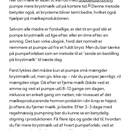
Når din mælk er løbet til, kan du med
dobbeltpumpning
10
pumpe mere brystmælk ud på kortere tid.
Denne metode
betyder også, at brysterne bliver tømt bedre, hvilket også
hjælper på mælkeproduktionen.
Selvom alle mødre er forskellige, er det tit en god idé at
pumpe brystmælk ud lige efter, eller en time efter, en
amning. Det kan virke ulogisk, fordi det normalt er
nemmere at pumpe ud fra et fuldt bryst. Men du bør tænke
på pumpeforløbet som en metode til at "sende en bestilling
på brystmælk" til næste dag.
Først lykkes det måske kun at pumpe små mængder
brystmælk ud, men giv ikke op – når du pumper jævnligt, vil
mængden stige. Gå efter at fjerne mælk (både ved at
amme og ved at pumpe ud) 8-12 gange om dagen,
inklusive en enkelt gang om natten, når niveauet af det
mælkeproducerende hormon prolaktin i din krop er højest.
Jo oftere du fjerner mælk, jo bedre. Efter 2-3 dage med
regelmæssig pumpning bør du kunne se en betydelig
stigning i produktionen. Få flere tips og gode råd til, hvordan
du får mere brystmælk ud af hvert pumpeforløb, ved at