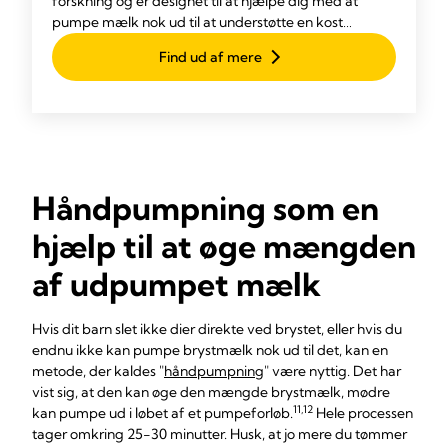
forskning og er designet til at hjælpe dig med at
pumpe mælk nok ud til at understøtte en kost
bestående af brystmælk til dit barn. Med enestående
Find ud af mere
komfort og maksimal effektivitet.
Håndpumpning som en
hjælp til at øge mængden
af udpumpet mælk
Hvis dit barn slet ikke dier direkte ved brystet, eller hvis du
endnu ikke kan pumpe brystmælk nok ud til det, kan en
metode, der kaldes "
håndpumpning
" være nyttig. Det har
vist sig, at den kan øge den mængde brystmælk, mødre
11,12
kan pumpe ud i løbet af et pumpeforløb.
Hele processen
tager omkring 25-30 minutter. Husk, at jo mere du tømmer