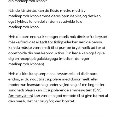
din mælkeproduktion.
Når de får støtte, kan de fleste mødre med lav
mælkeproduktion amme deres børn delvist, og det kan
også lykkes for en del af dem at udvikle fuld
mælkeproduktion.
Hvis dit barn endnu ikke tager mælk nok direkte fra brystet,
måske fordi det er
født for tidligt
eller har særlige behov,
kan du måske være nødt til at pumpe brystmælk ud for at
opretholde din mælkeproduktion. Din læge kan også give
dig en recept på galaktagoga (medicin, der øger
mælkeproduktionen).
Hvis du ikke kan pumpe nok brystmælk ud til dit barn
endnu, er du nødt til at supplere med donormælk eller
modermælkserstatning under vejledning af din læge eller
sundhedsplejersken. Et
supplerende ammesystem (SNS
Ammesystem)
kan være en god metode til at give barnet al
den mælk, det har brug for, ved brystet.