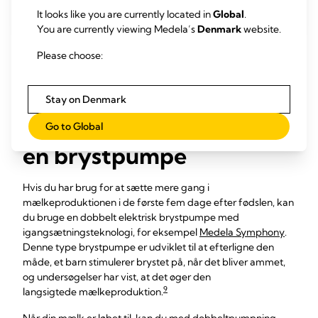
It looks like you are currently located in
Global
.
You are currently viewing Medela’s
Denmark
website.
Please choose:
Sådan øger du
Stay on Denmark
mælkeproduktionen med
Go to Global
en brystpumpe
Hvis du har brug for at sætte mere gang i
mælkeproduktionen i de første fem dage efter fødslen, kan
du bruge en dobbelt elektrisk brystpumpe med
igangsætningsteknologi, for eksempel
Medela Symphony
.
Denne type brystpumpe er udviklet til at efterligne den
måde, et barn stimulerer brystet på, når det bliver ammet,
og undersøgelser har vist, at det øger den
9
langsigtede mælkeproduktion.