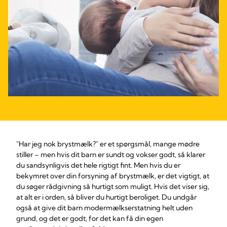
"Har jeg nok brystmælk?" er et spørgsmål, mange mødre
stiller – men hvis dit barn er sundt og vokser godt, så klarer
du sandsynligvis det hele rigtigt fint. Men hvis du er
bekymret over din forsyning af brystmælk, er det vigtigt, at
du søger rådgivning så hurtigt som muligt. Hvis det viser sig,
at alt er i orden, så bliver du hurtigt beroliget. Du undgår
også at give dit barn modermælkserstatning helt uden
grund, og det er godt, for det kan få din egen