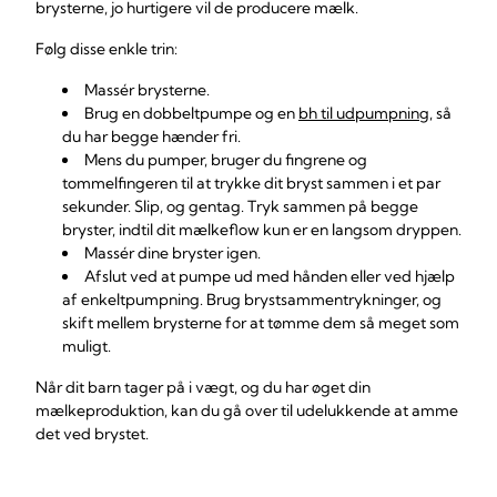
brysterne, jo hurtigere vil de producere mælk.
Følg disse enkle trin:
Massér brysterne.
Brug en dobbeltpumpe og en
bh til udpumpning
, så
du har begge hænder fri.
Mens du pumper, bruger du fingrene og
tommelfingeren til at trykke dit bryst sammen i et par
sekunder. Slip, og gentag. Tryk sammen på begge
bryster, indtil dit mælkeflow kun er en langsom dryppen.
Massér dine bryster igen.
Afslut ved at pumpe ud med hånden eller ved hjælp
af enkeltpumpning. Brug brystsammentrykninger, og
skift mellem brysterne for at tømme dem så meget som
muligt.
Når dit barn tager på i vægt, og du har øget din
mælkeproduktion, kan du gå over til udelukkende at amme
det ved brystet.