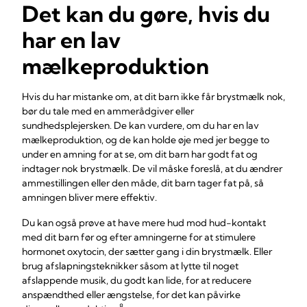
Det kan du gøre, hvis du
har en lav
mælkeproduktion
Hvis du har mistanke om, at dit barn ikke får brystmælk nok,
bør du tale med en ammerådgiver eller
sundhedsplejersken. De kan vurdere, om du har en lav
mælkeproduktion, og de kan holde øje med jer begge to
under en amning for at se, om dit barn har godt fat og
indtager nok brystmælk. De vil måske foreslå, at du ændrer
ammestillingen eller den måde, dit barn tager fat på, så
amningen bliver mere effektiv.
Du kan også prøve at have mere hud mod hud-kontakt
med dit barn før og efter amningerne for at stimulere
hormonet oxytocin, der sætter gang i din brystmælk. Eller
brug afslapningsteknikker såsom at lytte til noget
afslappende musik, du godt kan lide, for at reducere
anspændthed eller ængstelse, for det kan påvirke
8