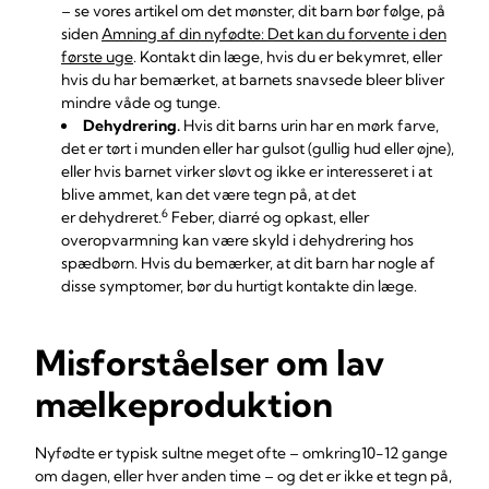
– se vores artikel om det mønster, dit barn bør følge, på
siden
Amning af din nyfødte: Det kan du forvente i den
første uge
. Kontakt din læge, hvis du er bekymret, eller
hvis du har bemærket, at barnets snavsede bleer bliver
mindre våde og tunge.
Dehydrering.
Hvis dit barns urin har en mørk farve,
det er tørt i munden eller har gulsot (gullig hud eller øjne),
eller hvis barnet virker sløvt og ikke er interesseret i at
blive ammet, kan det være tegn på, at det
6
er dehydreret.
Feber, diarré og opkast, eller
overopvarmning kan være skyld i dehydrering hos
spædbørn. Hvis du bemærker, at dit barn har nogle af
disse symptomer, bør du hurtigt kontakte din læge.
Misforståelser om lav
mælkeproduktion
Nyfødte er typisk sultne meget ofte – omkring10-12 gange
om dagen, eller hver anden time – og det er ikke et tegn på,