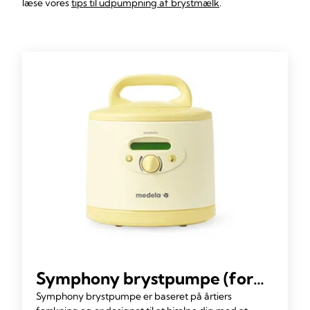
læse vores
tips til udpumpning af brystmælk
.
Symphony brystpumpe (for
sygehus og udlejning)
Symphony brystpumpe er baseret på årtiers