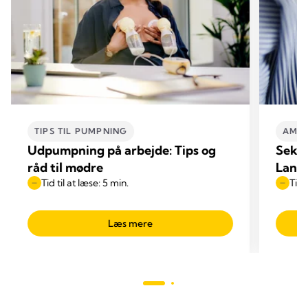
TIPS TIL PUMPNING
AMME
Udpumpning på arbejde: Tips og
Seks 
råd til mødre
Langs
Tid til at læse: 5 min.
Tid 
Læs mere