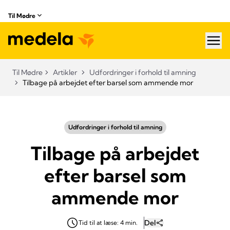
Til Mødre
hea
Til Mødre
Artikler
Udfordringer i forhold til amning
Tilbage på arbejdet efter barsel som ammende mor
Udfordringer i forhold til amning
Tilbage på arbejdet
efter barsel som
ammende mor
Del
Tid til at læse: 4 min.