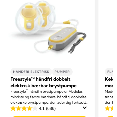
HÅNDFRI ELEKTRISK
PUMPER
FLAS
Freestyle™ håndfri dobbelt
Kølet
elektrisk bærbar brystpumpe
mode
™
Freestyle
håndfri brystpumpe er Medelas
Medelas
mindste og første bærbare, håndfri, dobbelte
transp
elektriske brystpumpe, der lader dig fortsætte
den køl
dine øvrige gøremål, mens du pumper mælk
4.1
(686)
4.1
4.7
ud.