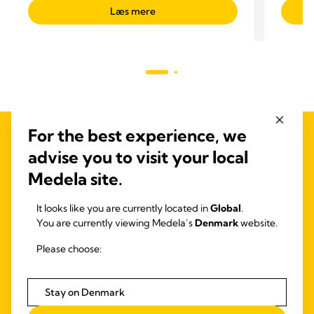
ud
ud
Læs mere
af
af
5
5
stjerner.
stjerne
686
73
anmeldelser
anmel
For the best experience, we
advise you to visit your local
Medela site.
It looks like you are currently located in
Global
.
You are currently viewing Medela’s
Denmark
website.
Please choose:
Stay on Denmark