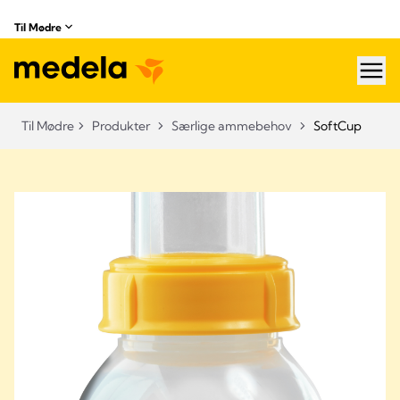
Til Mødre
hea
Til Mødre
Produkter
Særlige ammebehov
SoftCup