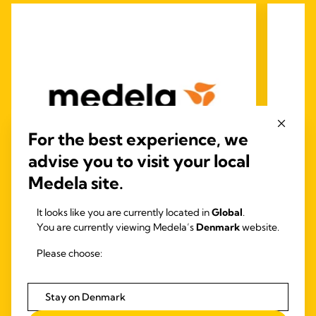
For the best experience, we
advise you to visit your local
Medela site.
3.9
(11)
It looks like you are currently located in
Global
.
SpecialNeeds-sutteflaske
S
You are currently viewing Medela’s
Denmark
website.
SpecialNeeds-sutteflasken er beregnet til
børn, der ikke er i stand til at skabe vakuum på
Symph
Please choose:
grund af visse syndromer eller neurologiske
forskn
lidelser, eller fordi de er født med ganespalte
at pu
eller læbespalte.
kost b
Stay on Denmark
enestå