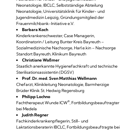
Neonatologie, IBCLC, Selbstständige Abteilung
Neonatologie, Universitätsklinik für Kinder- und
Jugendmedizin Leipzig, Gründungsmitglied der
Frauenmilchbank-Initiative e.V.
Barbara Koch
Kinderkrankenschwester, Case Managerin,
Koordinatorin / Leitung Bunter Kreis Bayreuth –
Sozialmedizinische Nachsorge, Harl.e.kin – Nachsorge
Standort Bayreuth, Klinikum Bayreuth
Christiane Waßmer
Staatlich anerkannte Hygienefachkraft und technische
Sterilisationsassistentin (DGSV)
Prof. Dr. med. Sven Matthias Wellmann
Chefarzt, Klinikleitung Neonatologie, Barmherzige
Brüder Klinik St. Hedwig Regensburg
Philipp Lochno
®
Fachtherapeut Wunde ICW
, Fortbildungsbeauftragter
bei Medela
Judith Regner
Fachkinderkrankenpflegerin, Still- und
Laktationsberaterin IBCLC, Fortbildungsbeauftragte bei