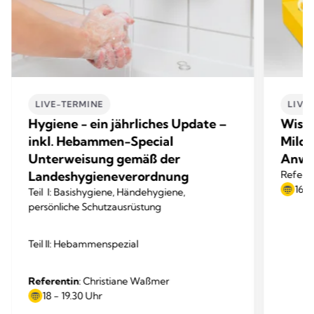
LIVE-TERMINE
LIVE
Hygiene - ein jährliches Update –
Wisse
inkl. Hebammen-Special
Milc
Unterweisung gemäß der
Anwe
Landeshygieneverordnung
Referen
16 -
Teil I: Basishygiene, Händehygiene,
persönliche Schutzausrüstung
Teil II: Hebammenspezial
Referentin
: Christiane Waßmer
18 - 19.30 Uhr