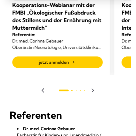
Kooperations-Webianar mit der
Koope
FMBI „Ökologischer Fußabdruck
FMBI
des Stillens und der Ernährung mit
der n
Muttermilch“
Inten
Referentin:
Refere
Dr. med. Corinna Gebauer
Dr. me
Oberärztin Neonatologie, Universitätsklinikum
Oberärz
Leipzig,
Leipzig
Gründungsmitglied der Frauenmilchbank
Gründu
jetzt anmelden
Initiative
Initiati
Referenten
Dr. med. Corinna Gebauer
Fachärztin für Kinder- und Jugendmedizin /