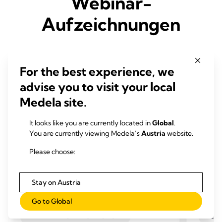
Webinar-
Aufzeichnungen
For the best experience, we
advise you to visit your local
Medela site.
It looks like you are currently located in
Global
.
You are currently viewing Medela’s
Austria
website.
Please choose:
Stay on Austria
Go to Global
WEBINAR-AUFZEICHNUNGEN
WEBI