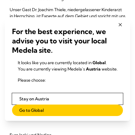
Unser Gast Dr. Joachim Thiele, niedergelassener Kinderarzt
in Herrsching, ist Experte auf dem Gebiet und spricht mit uns
darüber wie man Bonding als Erfolgsfaktor nutzen kann und
auf was man achten sollte. Außerdem gibt es
For the best experience, we
Einflussfaktoren die zu berücksichtigen sind, z.B. psychische,
advise you to visit your local
biografische und gesellschaftliche Faktoren, die sich negativ
wie auch positiv auf das Bonding auswirken können.
Medela site.
It looks like you are currently located in
Global
.
You are currently viewing Medela’s
Austria
website.
Bonding hat aber noch mehr Dimensionen: Auch Väter
können durch ihre Unterstützung das Stillen fördern,
Please choose:
Familien können mit Rat und Tat zur Seite stehen und die
Wellenlänge zwischen Hebamme und Mutter muss ebenso
passen, damit gutgemeinte Ratschläge angenommen
Stay on Austria
werden können.
Go to Global
Spotify
,
Apple Podcast
,
Podigee