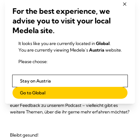
tun, wenn sie „zu viel Milch“ haben?
For the best experience, we
advise you to visit your local
Wie lässt sich die Stillbeziehung fortführen, wenn die Mutter
Medela site.
wieder in ihren Beruf einsteigt? Wir haben einige Infos und
viele Tipps zum Abpumpen und der Milchaufbewahrung für
euch zusammengetragen, die sich im beruflichen Alltag
It looks like you are currently located in
Global
.
aber auch in der Freizeit einfach umsetzen lassen.* So
You are currently viewing Medela’s
Austria
website.
können Mütter den Babyalltag flexibel gestalten.
Please choose:
Hört rein auf
Spotify
,
Apple Podcast
und
Podigee
!
Stay on Austria
Wir freuen uns auf eure Fragen und Anregungen! Schreibt
uns dafür gerne in unseren Gruppen „Hebamme im Einsatz“
Go to Global
auf
Facebook
und
Instagram
. Besonders interessiert uns
euer Feedback zu unserem Podcast – vielleicht gibt es
weitere Themen, über die ihr gerne mehr erfahren möchtet?
Bleibt gesund!