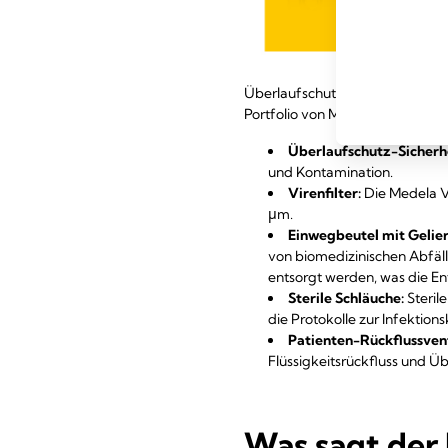
Überlaufschutz-Sicherheits-Set 
Portfolio von Medela ist mit fo
Überlaufschutz-Sicherh
und Kontamination.
Virenfilter:
Die Medela Vir
μm.
Einwegbeutel mit Gelier
von biomedizinischen Abfälle
entsorgt werden, was die En
Sterile Schläuche:
Steril
die Protokolle zur Infektionsk
Patienten-Rückflussvent
Flüssigkeitsrückfluss und Üb
Was sagt der