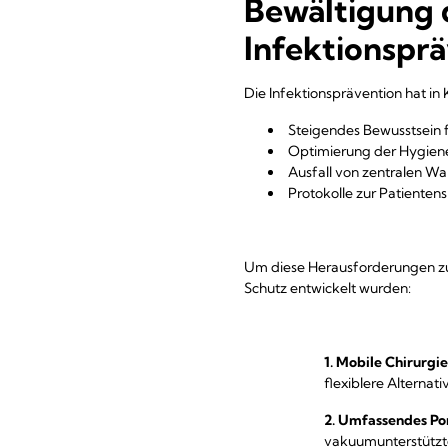
Bewältigung 
Infektionspr
Die Infektionsprävention hat in
Steigendes Bewusstsein f
Optimierung der Hygien
Ausfall von zentralen
Protokolle zur Patienten
Um diese Herausforderungen zu 
Schutz entwickelt wurden:
1. Mobile Chirur
flexiblere Altern
2. Umfassendes Por
vakuumunterstützt