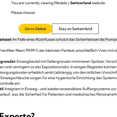
You are currently viewing Medela’s
Switzerland
website.
Please choose:
Virenfilter Einwegbeutel mit Geliergranulat Sterile Schläuche Patien
Go to Global
Stay on Switzerland
rtschrittlichen Sicherheitsmerkmalen ausgestattet, um Kontaminationsri
eitsset:
Im Falle eines Rückflusses schützt das Sicherheitsset die Pumpe
enfilter filtern 99,99 % der kleinsten Partikel, einschließlich Viren mi
granulat:
Einwegbeutel mit Geliergranulat minimieren Spritzer, Versc
n und verringern so das Expositionsrisiko. In einigen Regionen können 
tsorgungskosten erheblich senkt (abhängig von den örtlichen Vorschrif
e Einwegschläuche sorgen für eine hygienische Einrichtung des Systems
ontrolle ein.
il:
Integriert in Einweg- und wiederverwendbare Auffangsysteme zur
erlauf, was die Sicherheit für Patienten und medizinisches Personal erh
 Experte?