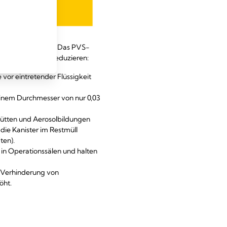
ten-Rückflussventil Das PVS-
siken wirksam zu reduzieren:
 vor eintretender Flüssigkeit
t einem Durchmesser von nur 0,03
hütten und Aerosolbildungen
die Kanister im Restmüll
ten).
 in Operationssälen und halten
 Verhinderung von
öht.