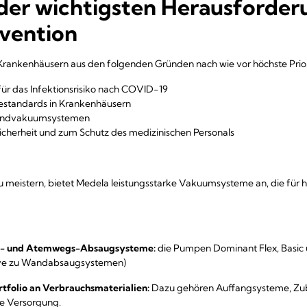
der wichtigsten Herausforder
ävention
 Krankenhäusern aus den folgenden Gründen nach wie vor höchste Prior
ür das Infektionsrisiko nach COVID-19
estandards in Krankenhäusern
 Wandvakuumsystemen
sicherheit und zum Schutz des medizinischen Personals
meistern, bietet Medela leistungsstarke Vakuumsysteme an, die für 
gie- und Atemwegs-Absaugsysteme:
die Pumpen Dominant Flex, Basic u
ative zu Wandabsaugsystemen)
tfolio an Verbrauchsmaterialien:
Dazu gehören Auffangsysteme, Zub
e Versorgung.