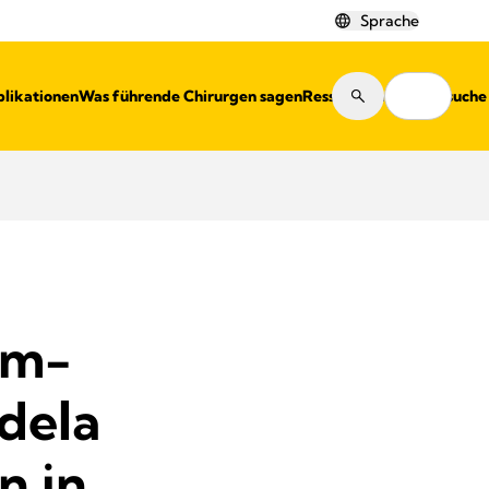
Sprache
blikationen
Was führende Chirurgen sagen
Ressourcen
Shopsuche
um-
dela
n in