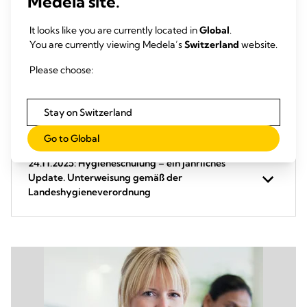
Medela site.
It looks like you are currently located in
Global
.
09.04.2025: Thopaz+: Einweisung in das digitale
You are currently viewing Medela’s
Switzerland
website.
Thoraxdrainage-System für (Neu-)Anwender
Please choose:
22.10.2025: Thopaz+: Einweisung in das digitale
Stay on Switzerland
Thoraxdrainage-System für (Neu-)Anwender
Go to Global
24.11.2025: Hygieneschulung – ein jährliches
Update. Unterweisung gemäß der
Landeshygieneverordnung