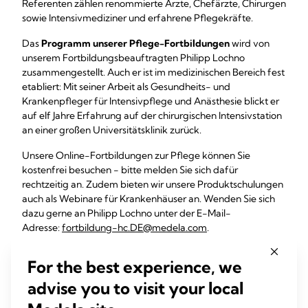
Referenten zählen renommierte Ärzte, Chefärzte, Chirurgen
sowie Intensivmediziner und erfahrene Pflegekräfte.
Das
Programm unserer Pflege-Fortbildungen
wird von
unserem Fortbildungsbeauftragten Philipp Lochno
zusammengestellt. Auch er ist im medizinischen Bereich fest
etabliert: Mit seiner Arbeit als Gesundheits- und
Krankenpfleger für Intensivpflege und Anästhesie blickt er
auf elf Jahre Erfahrung auf der chirurgischen Intensivstation
an einer großen Universitätsklinik zurück.
Unsere Online-Fortbildungen zur Pflege können Sie
kostenfrei besuchen - bitte melden Sie sich dafür
rechtzeitig an. Zudem bieten wir unsere Produktschulungen
auch als Webinare für Krankenhäuser an. Wenden Sie sich
dazu gerne an Philipp Lochno unter der E-Mail-
Adresse:
fortbildung-hc.DE@medela.com
.
For the best experience, we
17.03.2025: Hygieneschulung – ein jährliches
Update. Unterweisung gemäß der
advise you to visit your local
Landeshygieneverordnung