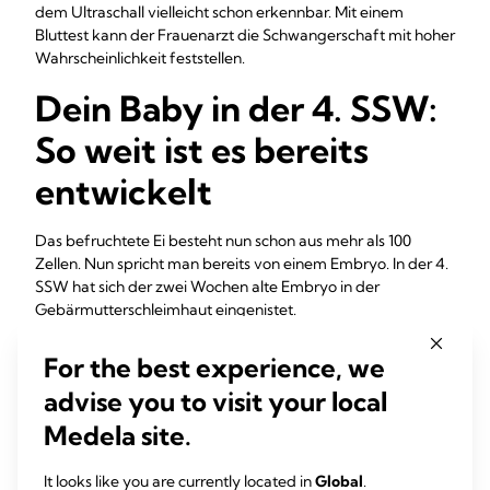
dem Ultraschall vielleicht schon erkennbar. Mit einem
Bluttest kann der Frauenarzt die Schwangerschaft mit hoher
Wahrscheinlichkeit feststellen.
Dein Baby in der 4. SSW:
So weit ist es bereits
entwickelt
Das befruchtete Ei besteht nun schon aus mehr als 100
Zellen. Nun spricht man bereits von einem Embryo. In der 4.
SSW hat sich der zwei Wochen alte Embryo in der
Gebärmutterschleimhaut eingenistet.
Das passiert in der 4.
For the best experience, we
Schwangerschaftswoche
advise you to visit your local
Medela site.
Die
Plazenta formt sich
zu einem mit Blutgefäßen
durchwobenem Organ, welches dein Baby mit deinem
It looks like you are currently located in
Global
.
Körperkreislauf verbindet