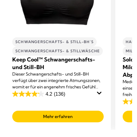
SCHWANGERSCHAFTS- & STILL-BH'S
HAND
SCHWANGERSCHAFTS- & STILLWÄSCHE
MIL
Keep Cool™ Schwangerschafts-
Solo™
und Still-BH
Milch
Dieser Schwangerschafts- und Still-BH
Abp
verfügt über zwei integrierte Atmungszonen,
Medela
womit er für ein angenehm frisches Gefühl
einseit
sorgt.
4.2
(136)
freihän
4.2
Abpum
out
4.5
of
out
Mehr erfahren
5
of
stars.
5
136
stars.