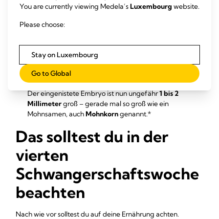
You are currently viewing Medela’s
Luxembourg
website.
Die durchsichtige Plazenta-Blase verwächst mit der
Gebärmutterschleimhaut und füllt sich
Please choose:
mit
Fruchtwasser
.
So groß ist dein Baby in der 4.
Stay on Luxembourg
SSW
Go to Global
Der eingenistete Embryo ist nun ungefähr
1 bis 2
Millimeter
groß – gerade mal so groß wie ein
Mohnsamen, auch
Mohnkorn
genannt.*
Das solltest du in der
vierten
Schwangerschaftswoche
beachten
Nach wie vor solltest du auf deine Ernährung achten.