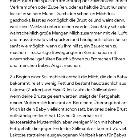
mit Husten und Spucken am Anfang der Stillmahlzeit, durch
Verkrampfen oder Zubeißen, oder es hält die Brust nur sehr
locker in seinem Mund. Durch den schnellen Milchfluss
geschockt, lässt es womöglich die Brust los und weint dann,
weil seine Mahlzeit unterbrochen wurde. Dein Baby schluckt
wahrscheinlich große Mengen Milch zusammen mit viel Luft,
und muss deshalb viel spucken und häufig aufstoßen. Sei so
sanft wie möglich, wenn du ihm hilfst, ein Bäuerchen zu
machen – ruckartige Bewegungen in Kombination mit
einem schnell gefüllten Bauch können zu Erbrechen führen
und manchen Babys Angst machen.
Zu Beginn einer Stillmahlzeit enthält die Milch, die dein Baby
bekommt, relativ wenig Fett und besteht hauptsächlich aus
Laktose (Zucker) und Eiweiß. Im Laufe der Stillmahlzeit,
wenn deine Brüste geleert werden, steigt der Fettgehalt
deiner Muttermilch konstant an. Bei einem Überangebot an
Milch ist dein Baby vielleicht schon satt, bevor es deine Brust
vollständig entleert hat. Das heißt, es erhält viel
laktosereiche Muttermilch, aber weniger Milch mit hohem
Fettgehalt, die gegen Ende der Stillmahlzeit kommt. Zu viel
Laktose statt einer ausgewogenen Mahlzeit kann für Babys