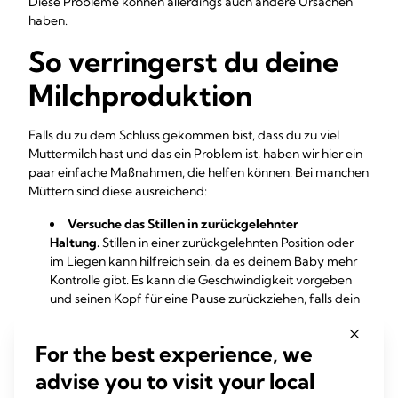
Diese Probleme können allerdings auch andere Ursachen
haben.
So verringerst du deine
Milchproduktion
Falls du zu dem Schluss gekommen bist, dass du zu viel
Muttermilch hast und das ein Problem ist, haben wir hier ein
paar einfache Maßnahmen, die helfen können. Bei manchen
Müttern sind diese ausreichend:
Versuche das Stillen in zurückgelehnter
Haltung.
Stillen in einer zurückgelehnten Position oder
im Liegen kann hilfreich sein, da es deinem Baby mehr
Kontrolle gibt. Es kann die Geschwindigkeit vorgeben
und seinen Kopf für eine Pause zurückziehen, falls dein
Milchfluss zu schnell ist. Denk daran, ein Handtuch
unterzulegen, um überschüssige Milch aufzufangen!
For the best experience, we
Lass Druck ab.
Falls sich deine Brüste sehr
unangenehm anfühlen, kannst du mit der Hand oder
advise you to visit your local
einer Milchpumpe etwas abpumpen, um den Druck zu