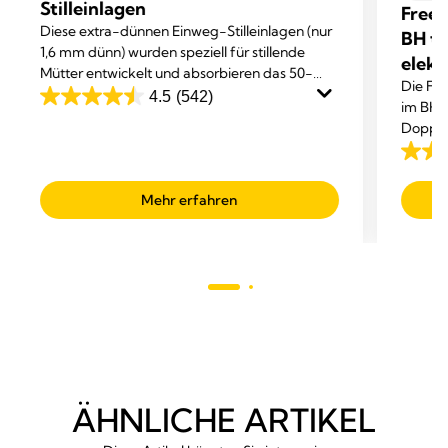
Stilleinlagen
Frees
Diese extra-dünnen Einweg-Stilleinlagen (nur
BH tr
1,6 mm dünn) wurden speziell für stillende
elekt
Mütter entwickelt und absorbieren das 50-
Die Fre
fache ihres Eigengewichts – für ein trockenes,
4.5
(542)
4.5
im BH t
bequemes und sicheres Tragegefühl rund um
Doppel
out
die Uhr.
Abpum
of
4.1
5
out
Mehr erfahren
stars.
of
542
5
reviews
stars.
685
revie
ÄHNLICHE ARTIKEL