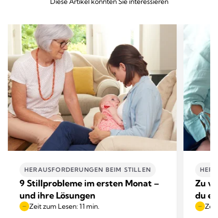
Diese Artikel könnten Sie interessieren
HERAUSFORDERUNGEN BEIM STILLEN​
HERA
9 Stillprobleme im ersten Monat –
Zu vi
und ihre Lösungen
du ei
Zeit zum Lesen: 11 min.
Zeit