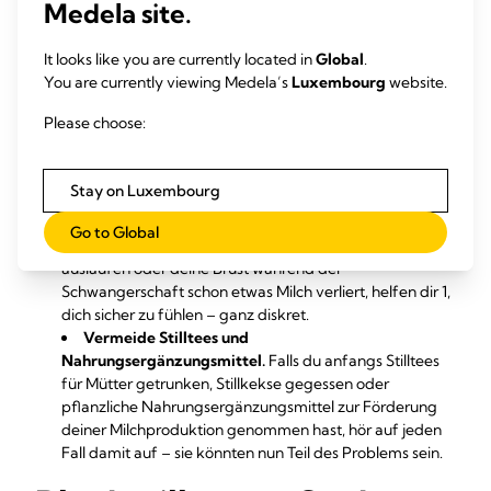
Medela site.
lindern – aber versuch so wenig wie möglich
abzupumpen. Jedes Mal, wenn du Milch entnimmst,
It looks like you are currently located in
Global
.
sendest du deinen Brüsten nämlich die Nachricht, mehr
You are currently viewing Medela’s
Luxembourg
website.
zu produzieren. Obwohl Abpumpen vorübergehend
Linderung bietet, könnte es das Problem langfristig
Please choose:
noch verschlimmern. Falls du 1 musst, wenn du einmal
nicht bei deinem Baby sein kannst, wartest du damit am
besten, bis du deine Überproduktion geregelt hast.
Stay on Luxembourg
Verwende Stilleinlagen.
Falls bei dir Milch ausläuft,
lege 1 oder 1 in deinen BH, um trocken zu bleiben. Wenn
Go to Global
bei dir geringe bis mittlere Mengen Muttermilch
auslaufen oder deine Brust während der
Schwangerschaft schon etwas Milch verliert, helfen dir 1,
dich sicher zu fühlen – ganz diskret.
Vermeide Stilltees und
Nahrungsergänzungsmittel.
Falls du anfangs Stilltees
für Mütter getrunken, Stillkekse gegessen oder
pflanzliche Nahrungsergänzungsmittel zur Förderung
deiner Milchproduktion genommen hast, hör auf jeden
Fall damit auf – sie könnten nun Teil des Problems sein.