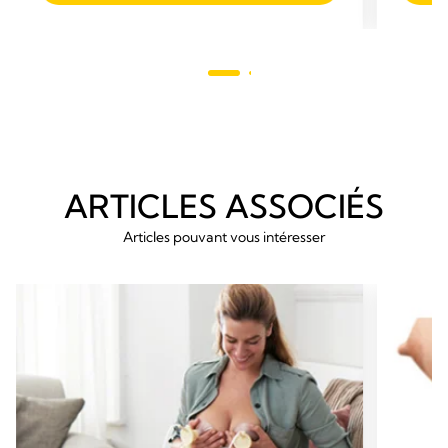
étoiles.
79
avis
ARTICLES ASSOCIÉS
Articles pouvant vous intéresser