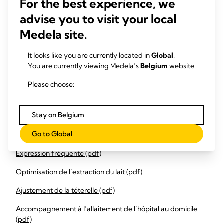
For the best experience, we
advise you to visit your local
Identifiez les pratiques hospitalières pouvant empêcher
les mères d'exprimer leur lait de façon fréquente
Medela site.
Identifiez les facteurs qui contribuent à réduire la
It looks like you are currently located in
Global
.
fréquence et l’efficacité d’expression, tels que des tire-
You are currently viewing Medela’s
Belgium
website.
laits à usage domestique, la durée, etc.
Please choose:
Communiquez régulièrement vos conclusions et
recommandations à tous les services pour améliorer et
maintenir les bonnes pratiques
Stay on Belgium
Go to Global
Downloads
Expression fréquente (pdf)
Optimisation de l’extraction du lait (pdf)
Ajustement de la téterelle (pdf)
Accompagnement à l’allaitement de l’hôpital au domicile
(pdf)