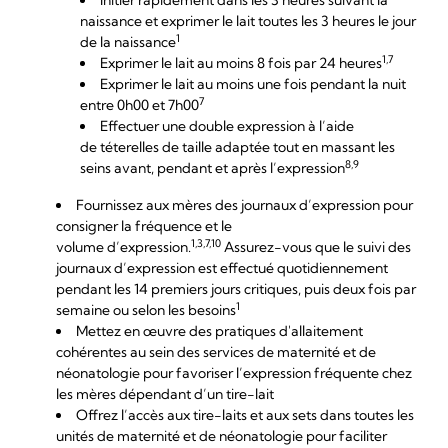
Initier rapidement dans les 3 heures suivant la
naissance et exprimer le lait toutes les 3 heures le jour
1
de la naissance
1,7
Exprimer le lait au moins 8 fois par 24 heures
Exprimer le lait au moins une fois pendant la nuit
7
entre 0h00 et 7h00
Effectuer une double expression à l’aide
de téterelles
de taille adaptée
tout en massant les
8,9
seins avant, pendant et après l’expression
Fournissez aux mères des journaux d’expression pour
consigner la fréquence et le
1,3,7,10
volume d’expression.
Assurez-vous que le suivi des
journaux d’expression est effectué quotidiennement
pendant les 14 premiers jours critiques, puis deux fois par
1
semaine ou selon les besoins
Mettez en œuvre des pratiques d'allaitement
cohérentes au sein des services de maternité et de
néonatologie pour favoriser l’expression fréquente chez
les mères dépendant d’un tire-lait
Offrez l’accès aux tire-laits et aux sets dans toutes les
unités de maternité et de néonatologie pour faciliter