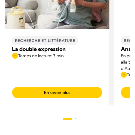
RECHERCHE ET LITTÉRATURE
RECH
La double expression
Anato
Temps de lecture: 3 min.
En proc
allaita
d'Austr
Austral
Temp
modèles
représe
En savoir plus