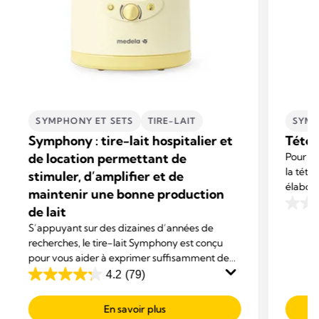
SYMPHONY ET SETS
TIRE-LAIT
SYMP
Symphony : tire-lait hospitalier et
Téter
de location permettant de
Pour un 
la téte
stimuler, d’amplifier et de
élaboré
maintenir une bonne production
répondr
de lait
0.0
sur
S’appuyant sur des dizaines d’années de
recherches, le tire-lait Symphony est conçu
5
pour vous aider à exprimer suffisamment de
étoiles
lait pour favoriser l’allaitement de votre bébé.
4.2
(79)
4.2
sur
En savoir plus
5