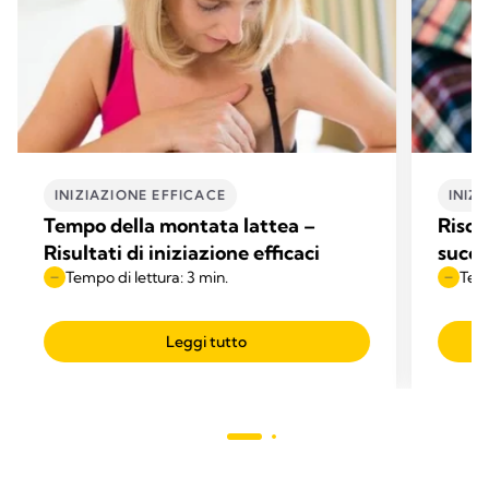
INIZIAZIONE EFFICACE
INIZ
Tempo della montata lattea –
Risor
Risultati di iniziazione efficaci
succe
Tempo di lettura: 3 min.
Temp
Leggi tutto