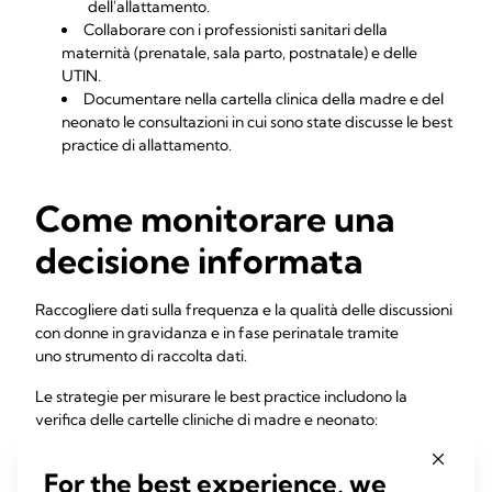
dell'allattamento.
Collaborare con i professionisti sanitari della
maternità (prenatale, sala parto, postnatale) e delle
UTIN.
Documentare nella cartella clinica della madre e del
neonato le consultazioni in cui sono state discusse le best
practice di allattamento.
Come monitorare una
decisione informata
Raccogliere dati sulla frequenza e la qualità delle discussioni
con donne in gravidanza e in fase perinatale tramite
uno strumento di raccolta dati.
Le strategie per misurare le best practice includono la
verifica delle cartelle cliniche di madre e neonato:
in caso di avvenuta discussione sulla lattazione
For the best experience, we
prenatale sulla scienza dell'LRM per il neonato di UTIN;