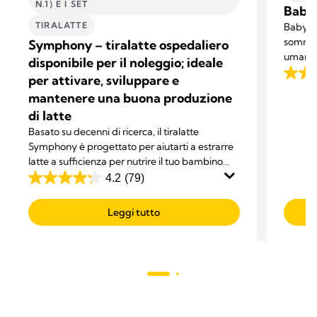
N.1) E I SET
Baby
TIRALATTE
Baby Cu
sommini
Symphony – tiralatte ospedaliero
umano, 
disponibile per il noleggio; ideale
per attivare, sviluppare e
3.0
mantenere una buona produzione
su
di latte
5
stelle.
Basato su decenni di ricerca, il tiralatte
Symphony è progettato per aiutarti a estrarre
3
latte a sufficienza per nutrire il tuo bambino
recens
esclusivamente con latte umano.
4.2
(79)
4.2
su
Leggi tutto
5
stelle.
79
recensioni