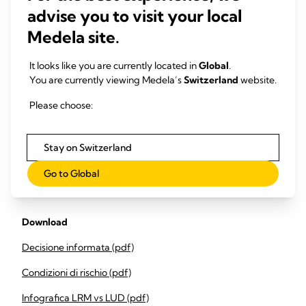
in caso di avvenuta discussione relativa alla lattazione
advise you to visit your local
postnatale sulla scienza dell'LRM per il neonato di UTIN.
Medela site.
It looks like you are currently located in
Global
.
You are currently viewing Medela’s
Switzerland
website.
Please choose:
Stay on Switzerland
Go to Global
Download
Decisione informata (pdf)
Condizioni di rischio (pdf)
Infografica LRM vs LUD (pdf)