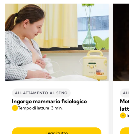
ALLATTAMENTO AL SENO
ALLA
Ingorgo mammario fisiologico
Motiv
Tempo di lettura: 3 min.
latte
Temp
Leggi tutto