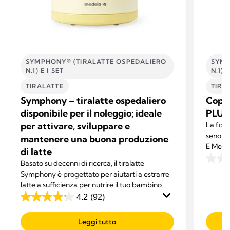
SYMPHONY® (TIRALATTE OSPEDALIERO
SYMP
N.1) E I SET
N.1) E
TIRALATTE
TIRA
Symphony – tiralatte ospedaliero
Coppe
disponibile per il noleggio; ideale
PLUS
per attivare, sviluppare e
La form
seno so
mantenere una buona produzione
E Medel
di latte
Persona
Basato su decenni di ricerca, il tiralatte
0.0
queste 
Symphony è progettato per aiutarti a estrarre
su
latte a sufficienza per nutrire il tuo bambino
5
esclusivamente con latte umano.
4.2
(92)
stelle.
4.2
su
Leggi tutto
5