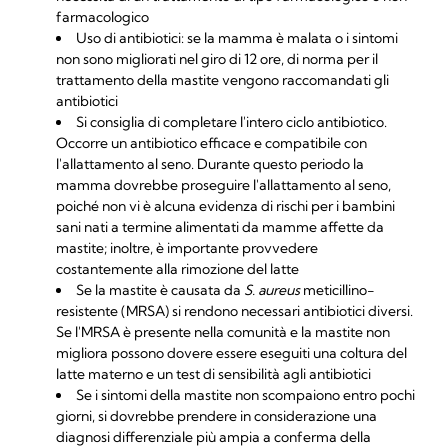
farmacologico
Uso di antibiotici: se la mamma è malata o i sintomi
non sono migliorati nel giro di 12 ore, di norma per il
trattamento della mastite vengono raccomandati gli
antibiotici
Si consiglia di completare l'intero ciclo antibiotico.
Occorre un antibiotico efficace e compatibile con
l'allattamento al seno. Durante questo periodo la
mamma dovrebbe proseguire l'allattamento al seno,
poiché non vi è alcuna evidenza di rischi per i bambini
sani nati a termine alimentati da mamme affette da
mastite; inoltre, è importante provvedere
costantemente alla rimozione del latte
Se la mastite è causata da
S. aureus
meticillino-
resistente (MRSA) si rendono necessari antibiotici diversi.
Se l'MRSA è presente nella comunità e la mastite non
migliora possono dovere essere eseguiti una coltura del
latte materno e un test di sensibilità agli antibiotici
Se i sintomi della mastite non scompaiono entro pochi
giorni, si dovrebbe prendere in considerazione una
diagnosi differenziale più ampia a conferma della