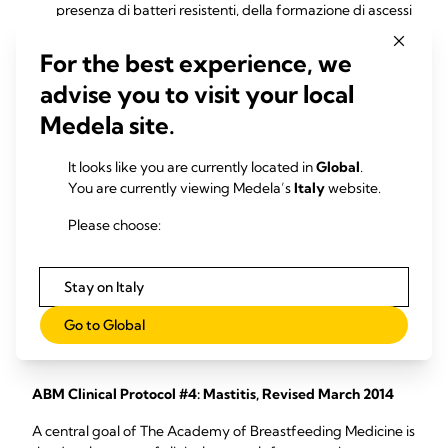
presenza di batteri resistenti, della formazione di ascessi
o di altri problemi al seno
For the best experience, we
advise you to visit your local
Abstract degli studi
Medela site.
A descriptive study of mastitis in Australian
It looks like you are currently located in
Global
.
breastfeeding women: incidence and determinants
You are currently viewing Medela’s
Italy
website.
Mastitis is one of the most common problems experienced
Please choose:
by women who are breastfeeding. Mastitis is an
inflammation of breast tissue, which may or may ...
Amir LH, Forster DA , Lumley J, McLachlan H (2007)
Stay on Italy
BMC Public Health. 7:62
Go to Global
ABM Clinical Protocol #4: Mastitis, Revised March 2014
A central goal of The Academy of Breastfeeding Medicine is