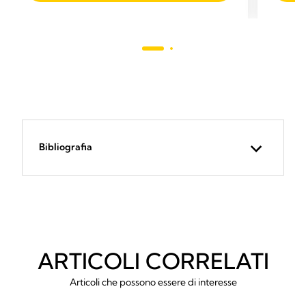
stelle.
92
recensioni
Bibliografia
ARTICOLI CORRELATI
Articoli che possono essere di interesse