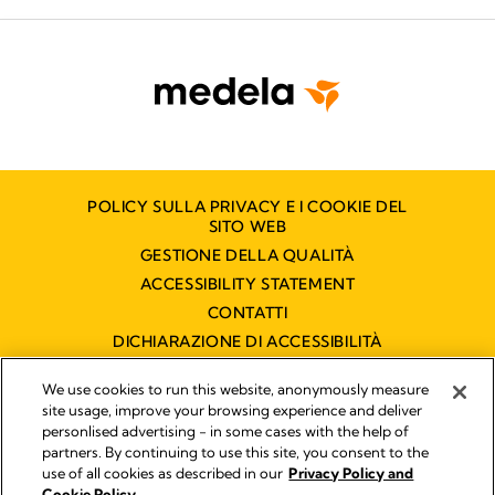
POLICY SULLA PRIVACY E I COOKIE DEL
SITO WEB
GESTIONE DELLA QUALITÀ
ACCESSIBILITY STATEMENT
CONTATTI
DICHIARAZIONE DI ACCESSIBILITÀ
We use cookies to run this website, anonymously measure
site usage, improve your browsing experience and deliver
Pubblicato da
personlised advertising - in some cases with the help of
Legal Notice
partners. By continuing to use this site, you consent to the
Medela Italia s.r.l. a socio unico P.IVA 03717020964 - Filiale
use of all cookies as described in our
Privacy Policy and
italiana di Medela AG !
Cookie Policy.