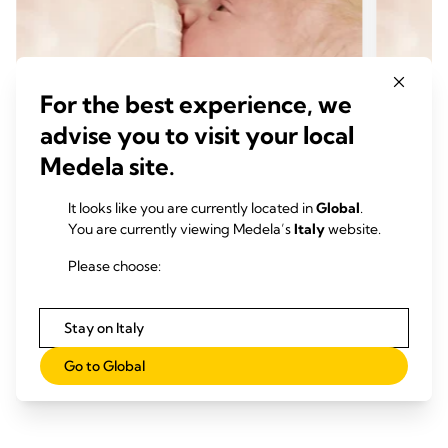
For the best experience, we
advise you to visit your local
Medela site.
It looks like you are currently located in
Global
.
ESIGENZE SPECIALI
ESIG
You are currently viewing Medela’s
Italy
website.
Alimentazione dei neonati con
Alime
Please choose:
esigenze speciali
esige
Tempo di lettura: 4 min.
Temp
Stay on Italy
Leggi tutto
Go to Global