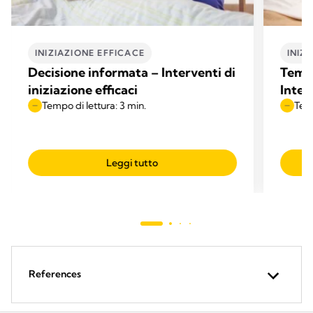
INIZIAZIONE EFFICACE
INIZ
Decisione informata – Interventi di
Tempo
iniziazione efficaci
Interv
Tempo di lettura: 3 min.
Temp
Leggi tutto
References