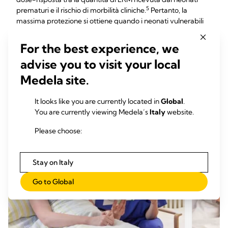
5
prematuri e il rischio di morbilità cliniche.
Pertanto, la
massima protezione si ottiene quando i neonati vulnerabili
ricevono una dose elevata e un'esposizione prolungata al
latte della rispettiva madre.
For the best experience, we
advise you to visit your local
Medela site.
Iniziazione efficace
It looks like you are currently located in
Global
.
You are currently viewing Medela’s
Italy
website.
Please choose:
Stay on Italy
Go to Global