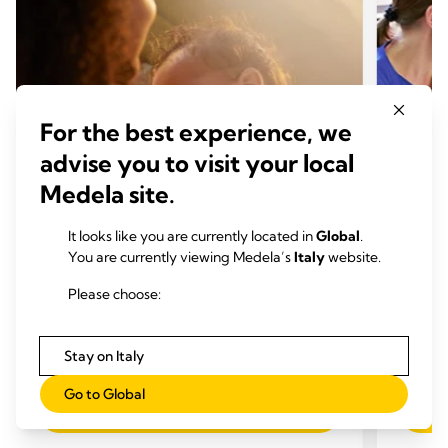
For the best experience, we
advise you to visit your local
Medela site.
It looks like you are currently located in
Global
.
ALLATTAMENTO AL SENO
ALLA
You are currently viewing Medela’s
Italy
website.
Motivi della scarsa produzione di
Masti
latte
Temp
Please choose:
Tempo di lettura: 3 min.
Stay on Italy
Go to Global
Leggi tutto