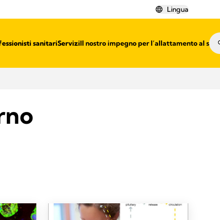
Lingua
essionisti sanitari​
Servizi
Il nostro impegno per l’allattamento al sen
erno