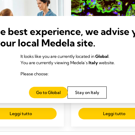
he best experience, we advise 
your local Medela site.
It looks like you are currently located in
Global
.
You are currently viewing Medela’s
Italy
website.
FICI DEL LATTE MATERNO
BENEFICI DEL LATTE MA
ioni a rischio che
Vantaggi del latte ma
Please choose:
scono sull'avvio
Tempo di lettura: 3 min.
llattamento al seno
Go to Global
Stay on Italy
o di lettura: 4 min.
Leggi tutto
Leggi tutto