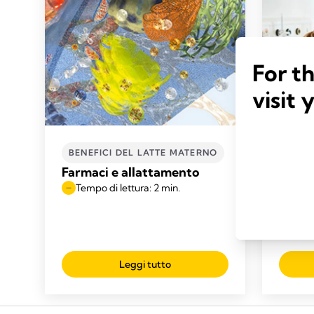
For t
visit 
BENEFICI DEL LATTE MATERNO
BENE
Farmaci e allattamento
Condiz
Tempo di lettura: 2 min.
influi
dell'a
Temp
Leggi tutto