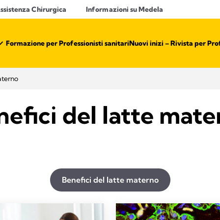
ssistenza Chirurgica
Informazioni su Medela
Formazione per Professionisti sanitari​
Nuovi inizi – Rivista per Prof
aterno
efici del latte mat
Benefici del latte materno