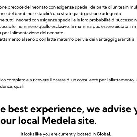
one precoce del neonato con esigenze speciali da parte di un team multi
one del bambino e stabilirà una strategia di gestione adeguata
tutti i neonati con esigenze speciali e le loro probabilità di successo n
è possibile, nemmeno quello esclusivo, la mamma può essere aiutata in
 per l'alimentazione del neonato.
lattamento al seno o con latte materno per via dei vantaggi garantiti a
ico completo e a ricevere il parere di un consulente per l'allattament
idenza, quali:
le al momento della nascita: è dimostrato che questa forma di contatto 
deve pertanto essere incoraggiata
he best experience, we advise 
 seno è difficile o impossibile, o se mamma e bambino vengono separati
your local Medela site.
ente latte dal seno
tenere la produzione di latte:
It looks like you are currently located in
Global
.
ante avviare quanto prima l'estrazione del latte. L'estrazione effettuat