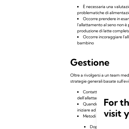
È necessaria una valutazi
problematiche di alimentazi
Occorre prendere in esame 
l'allattamento al seno non 
produzione di latte completa
Occorre incoraggiare l'al
bambino
Gestione
Oltre a rivolgersi a un team med
strategie generali basate sull'ev
Contatto pelle contro pel
dell'allattamento al seno e 
For t
Quando l'alimentazione al
visit 
iniziare ad estrarre regolarm
Metodi per avviare e man
Dopo il parto è import