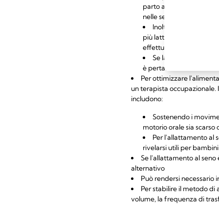
parto aiuta a estrarre un
nelle settimane successi
Inoltre è importante 
più latte rispetto a que
effettuare l'estrazione ci
Se la capacità di suz
è pertanto necessario att
Per ottimizzare l'alimenta
un terapista occupazionale. I
includono:
Sostenendo i moviment
motorio orale sia scarso 
Per l'allattamento al
rivelarsi utili per bambin
Se l'allattamento al seno
alternativo
Può rendersi necessario 
Per stabilire il metodo d
volume, la frequenza di tras