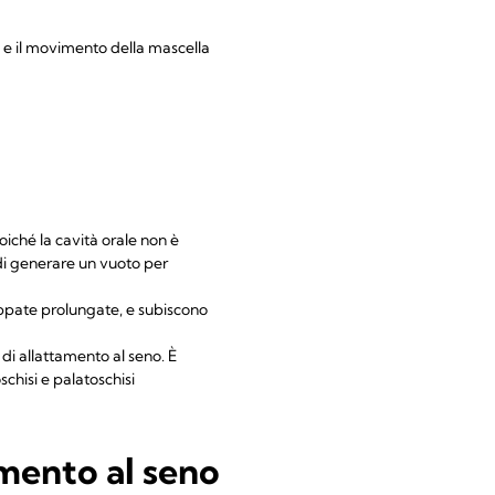
a e il movimento della mascella
poiché la cavità orale non è
di generare un vuoto per
ppate prolungate, e subiscono
 di allattamento al seno. È
schisi e palatoschisi
amento al seno