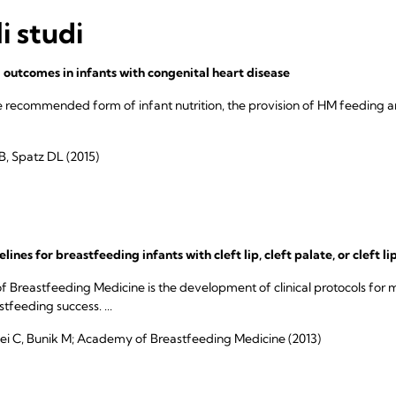
i studi
outcomes in infants with congenital heart disease
 recommended form of infant nutrition, the provision of HM feeding a
B, Spatz DL (2015)
lines for breastfeeding infants with cleft lip, cleft palate, or cleft l
of Breastfeeding Medicine is the development of clinical protocols f
feeding success. ...
P, Mei C, Bunik M; Academy of Breastfeeding Medicine (2013)