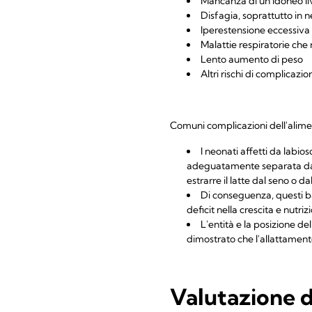
Mancanza di un idoneo liv
Disfagia, soprattutto in n
Iperestensione eccessiva 
Malattie respiratorie che 
Lento aumento di peso
Altri rischi di complicazio
Comuni complicazioni dell'alimen
I neonati affetti da labios
adeguatamente separata dall
estrarre il latte dal seno o d
Di conseguenza, questi b
deficit nella crescita e nutrizi
L'entità e la posizione de
dimostrato che l'allattamento
Valutazione d