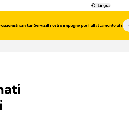
Lingua
essionisti sanitari​
Servizi
Il nostro impegno per l’allattamento al sen
nati
i