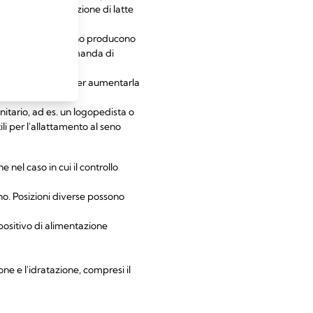
e aumenta la produzione di latte
i sei volte al giorno producono
rio latte si raccomanda di
duzione di latte
; per aumentarla
nitario, ad es. un logopedista o
li per l'allattamento al seno
el caso in cui il controllo
no. Posizioni diverse possono
positivo di alimentazione
ne e l'idratazione, compresi il