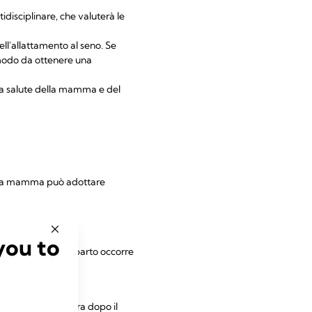
disciplinare, che valuterà le
ell'allattamento al seno. Se
 modo da ottenere una
lla salute della mamma e del
o, la mamma può adottare
migliora la durata
you to
, subito dopo il parto occorre
a entro la prima ora dopo il