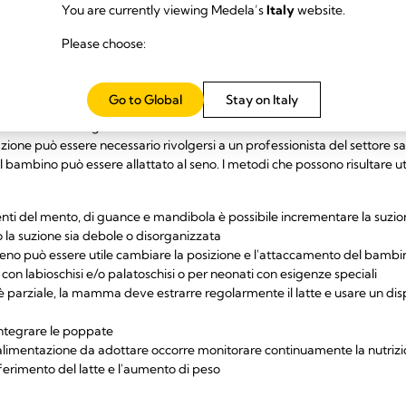
You are currently viewing Medela’s
Italy
website.
a quantità superiore di latte rispetto a quella fatta nelle prime sei ore 
ve.
Please choose:
estrarre il latte frequentemente. Le mamme che estraggono il latte più d
lle che lo fanno con minor frequenza. Alle mamme che estraggono il prop
rca otto-dodici volte al giorno (24 ore).
Go to Global
Stay on Italy
ione del bambino è limitata, la mamma rischierà di avere una
scarsa pro
enersi alle linee guida
zione può essere necessario rivolgersi a un professionista del settore sa
l bambino può essere allattato al seno. I metodi che possono risultare uti
i del mento, di guance e mandibola è possibile incrementare la suzione n
o la suzione sia debole o disorganizzata
 seno può essere utile cambiare la posizione e l'attaccamento del bambi
i con labioschisi e/o palatoschisi o per neonati con esigenze speciali
 è parziale, la mamma deve estrarre regolarmente il latte e usare un dis
integrare le poppate
i alimentazione da adottare occorre monitorare continuamente la nutrizio
ferimento del latte e l'aumento di peso