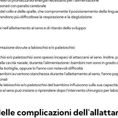
ello di prontezza ed energia necessario per l'alimentazione
eonati con paralisi cerebrale
del collo e delle spalle, che compromette il posizionamento della lingu
rendono più difficoltose la respirazione e la deglutizione
ni nell'allattamento al seno e di ritardo dello sviluppo
tazione dovute a labioschisi e/o palatoschisi:
chisi e/o palatoschisi sono spesso incapaci di attaccarsi al seno. Inoltre, 
a cavità nasale, durante l'alimentazione i bambini non sono in grado 
alla bottiglia, oppure lo fanno con notevoli difficoltà
ambini avvertono stanchezza durante l'allattamento al seno, fanno po
onali
lla labioschisi e/o palatoschisi del bambino influiscono sulla sua capacità
 al seno può iniziare o riprendere dopo l'intervento chirurgico per labio
elle complicazioni dell'allatt