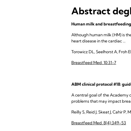
Abstract degl
Human milk and breastfeeding 
Although human milk (HM) is the
heart disease in the cardiac ...
Torowicz DL, Seelhorst A, Froh E
Breastfeed Med. 10:31-7
ABM clinical protocol #18: guide
A central goal of the Academy 
problems that may impact breast
Reilly S, Reid J, Skeat J, Cahir 
Breastfeed Med. 8(4):349-53