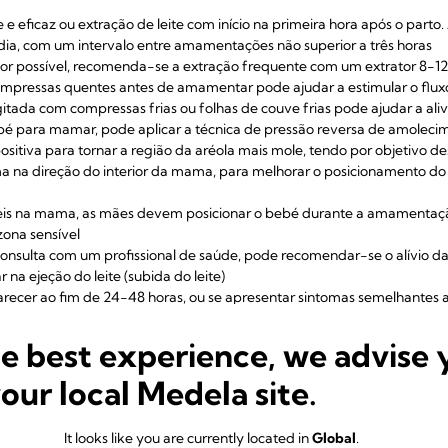
 eficaz ou extração de leite com início na primeira hora após o par
dia, com um intervalo entre amamentações não superior a três horas
r possível, recomenda-se a extração frequente com um extrator 8-12
ressas quentes antes de amamentar pode ajudar a estimular o fluxo
tada com compressas frias ou folhas de couve frias pode ajudar a aliv
bé para mamar, pode aplicar a técnica de pressão reversa de amolecime
sitiva para tornar a região da aréola mais mole, tendo por objetivo 
ima na direção do interior da mama, para melhorar o posicionamento 
eis na mama, as mães devem posicionar o bebé durante a amamentaçã
ona sensível
nsulta com um profissional de saúde, pode recomendar-se o alívio d
 na ejeção do leite (subida do leite)
recer ao fim de 24-48 horas, ou se apresentar sintomas semelhantes a
dico porque canais de leite bloqueados podem levar a mastite
omo tratamentos termais mamários com ultrassom e massagem têm dem
he best experience, we advise 
your local Medela site.
tigos científicos
It looks like you are currently located in
Global
.