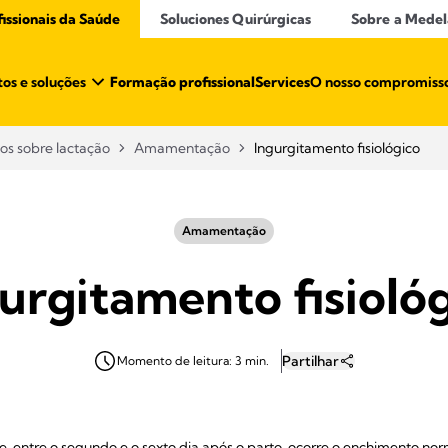
ssionais da Saúde​
Soluciones Quirúrgicas
Sobre a Medel
os e soluções
Formação profissional
Services
O nosso compromiss
gos sobre lactação
Amamentação
Ingurgitamento fisiológico
Amamentação
urgitamento fisioló
Partilhar
Momento de leitura: 3 min.
e, entre o segundo e o sexto dia após o parto, ocorre o enchimento nor