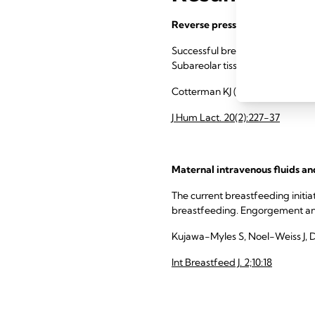
Reverse pressure softening: a 
Successful breastfeeding require
Subareolar tissue resistance in
Cotterman KJ (2004)
J Hum Lact. 20(2):227-37
Maternal intravenous fluids an
The current breastfeeding init
breastfeeding. Engorgement and
Kujawa-Myles S, Noel-Weiss J, D
Int Breastfeed J. 2;10:18