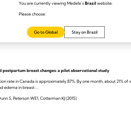
You are currently viewing Medela’s
Brazil
website.
simple tool to prepare areola for easier latching during engorgemen
Please choose:
s efficient milk transfer through the nipple-areolar complex, which inc
creases during engorgement, when expanded circulation and excess ...
Go to Global
Stay on Brazil
d postpartum breast changes: a pilot observational study
iation rate in Canada is approximately 87%. By one month, about 21% 
 edema in breast ...
unn S, Peterson WE1, Cotterman KJ (2015)