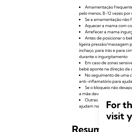
Amamentação frequente e
pelo menos, 8-12 vezes por 
Se a amamentação não fo
Aquecer a mama com comp
Arrefecer a mama ingurgi
Antes de posicionar o be
ligeira pressão/massagem po
inchaço, para trás e para c
durante o ingurgitamento
Em caso de zonas sensív
bebé aponte na direção da z
No seguimento de uma co
anti-inflamatório para ajudar
Se o bloqueio não desapa
a mãe deve consultar um mé
Outras técnicas, tais c
For t
ajudam no alívio da dor
visit 
Resumos de ar