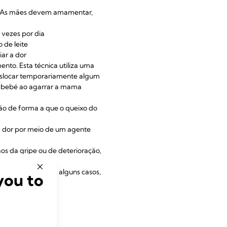
to. As mães devem amamentar,
 vezes por dia
 de leite
iar a dor
nto. Esta técnica utiliza uma
deslocar temporariamente algum
do bebé ao agarrar a mama
o de forma a que o queixo do
a dor por meio de um agente
os da gripe ou de deterioração,
onstrado que, em alguns casos,
you to