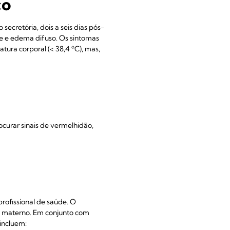
co
ecretória, dois a seis dias pós-
te e edema difuso. Os sintomas
tura corporal (< 38,4 ºC), mas,
curar sinais de vermelhidão,
rofissional de saúde. O
e materno. Em conjunto com
incluem: