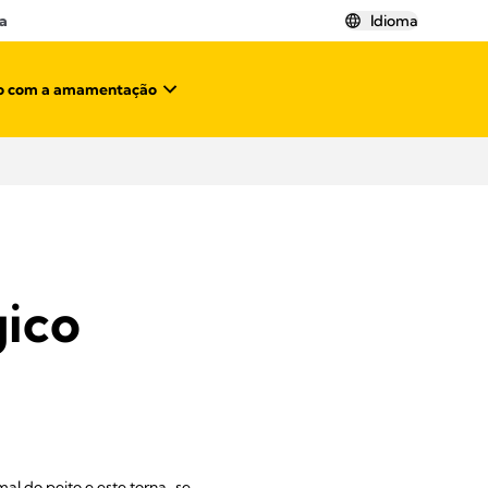
a
Idioma
o com a amamentação
gico
mal do peito e este torna-se