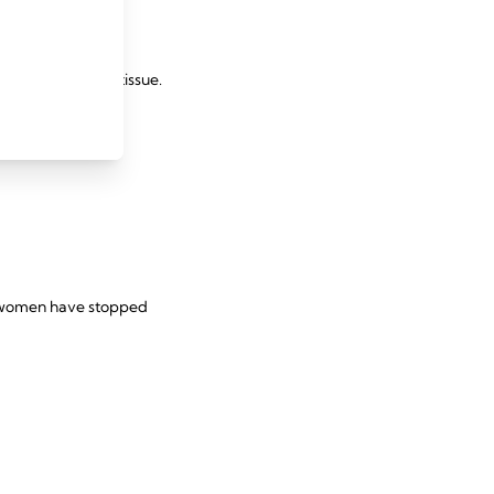
t
ludes subareolar tissue.
of women have stopped