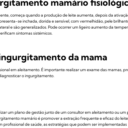
urgitamento mamário fisiológi
mente, começa quando a produção de leite aumenta, depois da ativação s
esenta-se inchada, dorida e sensível, com vermelhidão, pele brilhan
ateral e são generalizados. Pode ocorrer um ligeiro aumento da tempera
verificam sintomas sistémicos.
 ingurgitamento da mama
ssional em aleitamento. É importante realizar um exame das mamas, pro
 diagnosticar o ingurgitamento.
zar um plano de gestão junto de um consultor em aleitamento ou um p
gitamento mamário é promover a extração frequente e eficaz do leit
 profissional de saúde, as estratégias que podem ser implementadas 