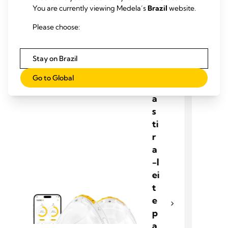
You are currently viewing Medela’s
Brazil
website.
Please choose:
B
Stay on Brazil
o
m
Go to Global
b
a
s
ti
r
a
-l
ei
t
e
p
a