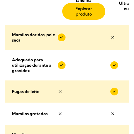
lanolina
Ultra-
Explorar
nurs
produto
Mamilos doridos, pele
seca
Adequado para
utilização durante a
gravidez
Fugas de leite
Mamilos gretados