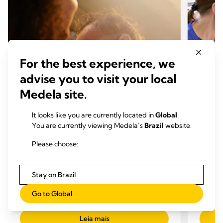
For the best experience, we
advise you to visit your local
Medela site.
It looks like you are currently located in
Global
.
AMAMENTAÇÃO
AMA
You are currently viewing Medela’s
Brazil
website.
Motivos para uma baixa produção
Masti
Please choose:
de leite materno
Mome
Momento de leitura: 1 min.
Stay on Brazil
Go to Global
Leia mais