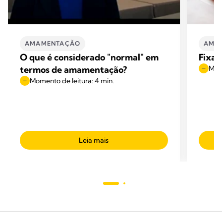
AMAMENTAÇÃO
AMA
O que é considerado "normal" em
Fixa
termos de amamentação?
Mome
Momento de leitura: 4 min.
Leia mais