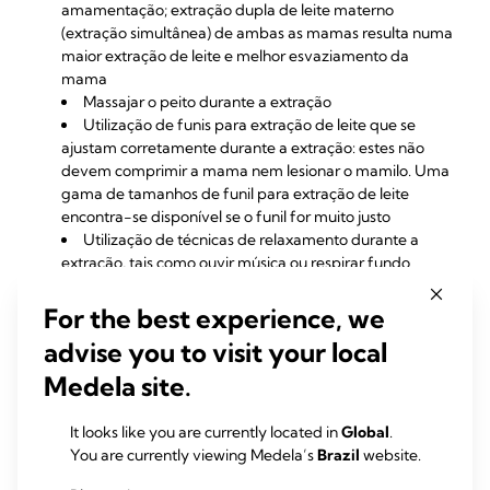
amamentação; extração dupla de leite materno
(extração simultânea) de ambas as mamas resulta numa
maior extração de leite e melhor esvaziamento da
mama
Massajar o peito durante a extração
Utilização de funis para extração de leite que se
ajustam corretamente durante a extração: estes não
devem comprimir a mama nem lesionar o mamilo. Uma
gama de tamanhos de funil para extração de leite
encontra-se disponível se o funil for muito justo
Utilização de técnicas de relaxamento durante a
extração, tais como ouvir música ou respirar fundo
Um profissional médico pode equacionar a
prescrição de um galactagogo, um medicamento que
For the best experience, we
estimula a produção de leite.
advise you to visit your local
Medela site.
Resumos de artigos
It looks like you are currently located in
Global
.
científicos
You are currently viewing Medela’s
Brazil
website.