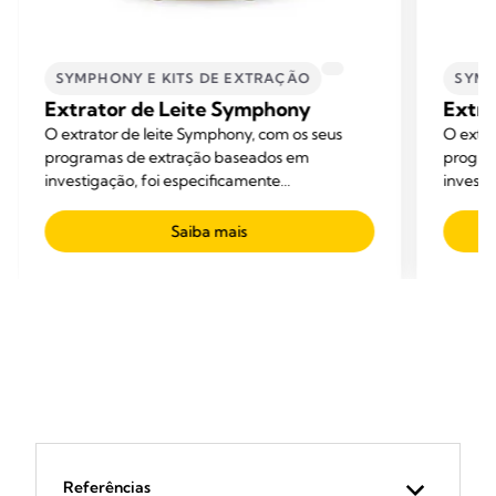
SYMPHONY E KITS DE EXTRAÇÃO
SYMP
Extrator de Leite Symphony
Extra
O extrator de leite Symphony, com os seus
O extra
programas de extração baseados em
progra
investigação, foi especificamente
investi
desenvolvido para ajudar as mães ao longo da
desenvo
sua aventura de aleitamento: a iniciar,
sua ave
Saiba mais
desenvolver e manter uma produção de leite
desenv
adequada.
adequa
Referências