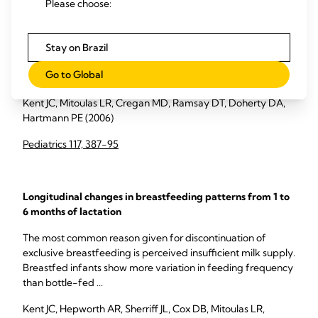
Please choose:
Volume and frequency of breastfeedings and fat content
of breast milk throughout the day
We aimed to provide information that can be used as a
Stay on Brazil
guide to clinicians when advising breastfeeding mothers on
Go to Global
normal lactation with regard to the ...
Kent JC, Mitoulas LR, Cregan MD, Ramsay DT, Doherty DA,
Hartmann PE (2006)
Pediatrics 117, 387-95
Longitudinal changes in breastfeeding patterns from 1 to
6 months of lactation
The most common reason given for discontinuation of
exclusive breastfeeding is perceived insufficient milk supply.
Breastfed infants show more variation in feeding frequency
than bottle-fed ...
Kent JC, Hepworth AR, Sherriff JL, Cox DB, Mitoulas LR,