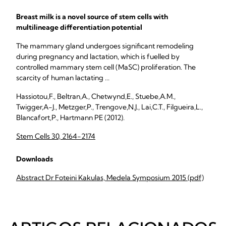
Breast milk is a novel source of stem cells with
multilineage differentiation potential
The mammary gland undergoes significant remodeling
during pregnancy and lactation, which is fuelled by
controlled mammary stem cell (MaSC) proliferation. The
scarcity of human lactating ...
Hassiotou,F., Beltran,A., Chetwynd,E., Stuebe,A.M.,
Twigger,A-J., Metzger,P., Trengove,N.J., Lai,C.T., Filgueira,L.,
Blancafort,P., Hartmann PE (2012).
Stem Cells 30, 2164-2174
Downloads
Abstract Dr Foteini Kakulas, Medela Symposium 2015 (pdf)