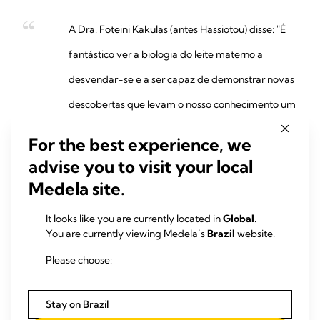
A Dra. Foteini Kakulas (antes Hassiotou) disse: "É
fantástico ver a biologia do leite materno a
desvendar-se e a ser capaz de demonstrar novas
descobertas que levam o nosso conhecimento um
passo em frente. Através do apoio financeiro da
For the best experience, we
Medela, tem sido possível conduzir esta
advise you to visit your local
investigação, a qual demonstra mais uma razão
Medela site.
pela qual o leite materno é muito mais do que
It looks like you are currently located in
Global
.
nutrição para o bebé. Além disso, tem vindo a
You are currently viewing Medela’s
Brazil
website.
tornar-se claro que o leite materno pode servir
Please choose:
como uma fonte ética, não invasiva e abundante
Stay on Brazil
de células estaminais – no entanto, muitas